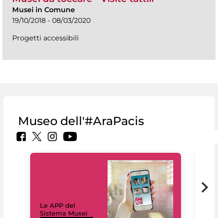
Musei in Comune
19/10/2018 - 08/03/2020
Progetti accessibili
Museo dell'#AraPacis
Il 
Le APP del
Mus
Sistema Musei
net