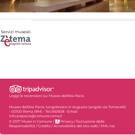
Servizi museali
Leggi le recensioni su:
Museo dell'Ara Pacis
Museo dell'Ara Pacis, lungotevere in Augusta (angolo via Tomacelli)
- 00100 Roma (RM) - Tel.060608 - Email:
info.arapacis@comune.roma.it
© 2017 Musei in Comune
/
Privacy
/
Esclusione delle
Responsabilità
/
Credits
/
Accessibilità del sito web
/
XML-rss