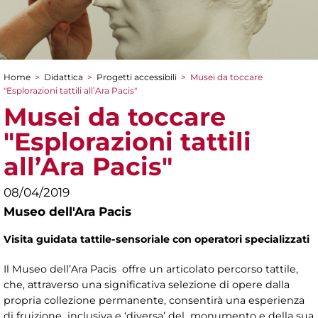
Home
>
Didattica
>
Progetti accessibili
>
Musei da toccare
Tu sei qui
"Esplorazioni tattili all’Ara Pacis"
Musei da toccare
"Esplorazioni tattili
all’Ara Pacis"
08/04/2019
Museo dell'Ara Pacis
Visita guidata tattile-sensoriale con operatori specializzati
Il Museo dell’Ara Pacis offre un articolato percorso tattile,
che, attraverso una significativa selezione di opere dalla
propria collezione permanente, consentirà una esperienza
di fruizione inclusiva e ‘diversa’ del monumento e della sua