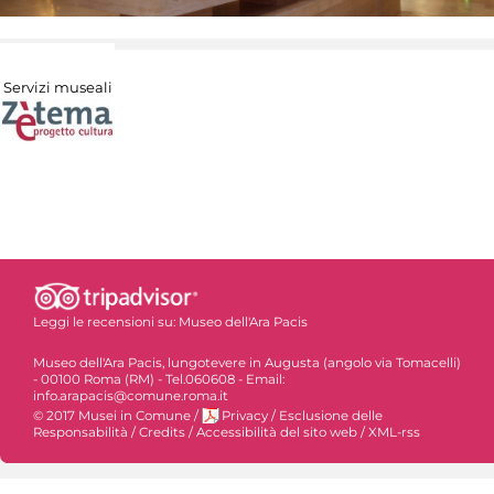
Servizi museali
Leggi le recensioni su:
Museo dell'Ara Pacis
Museo dell'Ara Pacis, lungotevere in Augusta (angolo via Tomacelli)
- 00100 Roma (RM) - Tel.060608 - Email:
info.arapacis@comune.roma.it
© 2017 Musei in Comune
/
Privacy
/
Esclusione delle
Responsabilità
/
Credits
/
Accessibilità del sito web
/
XML-rss