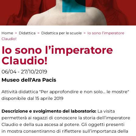
Home
>
Didattica
>
Didattica per le scuole
>
Io sono l’imperatore
Tu sei qui
Claudio!
Io sono l’imperatore
Claudio!
06/04 - 27/10/2019
Museo dell'Ara Pacis
Attività didattica "Per approfondire e non solo… le mostre"
disponibile dal 15 aprile 2019
Descrizione e svolgimento del laboratorio:
La visita
permetterà ai ragazzi di conoscere la storia dell’imperatore
Claudio e della sua ascesa al potere. Gli oggetti presenti
in mostra consentiranno di riflettere sull’importanza della