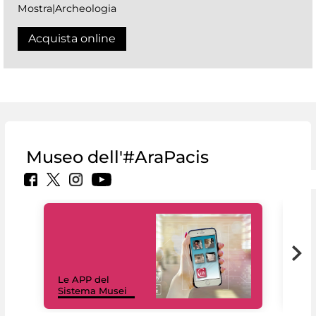
Mostra|Archeologia
Acquista online
Museo dell'#AraPacis
Il 
Le APP del
Mus
Sistema Musei
net