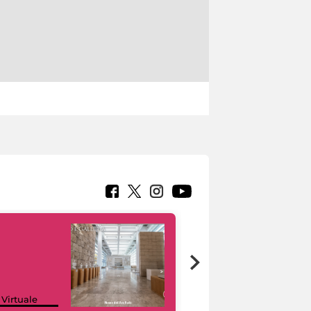
Google Arts &
 Virtuale
Culture