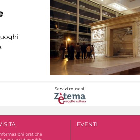
e
 luoghi
.
Servizi museali
VISITA
EVENTI
Informazioni pratiche
Biglietti e videoguide