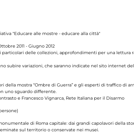
ziativa "Educare alle mostre - educare alla città"
Ottobre 2011 - Giugno 2012
i particolari delle collezioni, approfondimenti per una lettura ra
o subire variazioni, che saranno indicate nel sito internet de
tori della mostra “Ombre di Guerra” e gli esperti di traffico d
con uno sguardo differente.
ntrasto e Francesco Vignarca, Rete Italiana per il Disarmo
 persone)
e monumentale di Roma capitale: dai grandi capolavori della sto
seminate sul territorio o conservate nei musei.