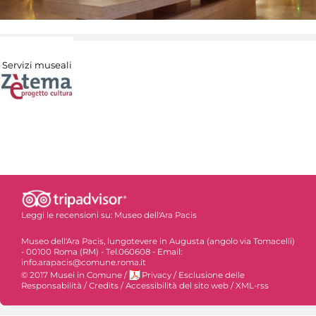
Servizi museali
Leggi le recensioni su:
Museo dell'Ara Pacis
Museo dell'Ara Pacis, lungotevere in Augusta (angolo via Tomacelli)
- 00100 Roma (RM) - Tel.060608 - Email:
info.arapacis@comune.roma.it
© 2017 Musei in Comune
/
Privacy
/
Esclusione delle
Responsabilità
/
Credits
/
Accessibilità del sito web
/
XML-rss