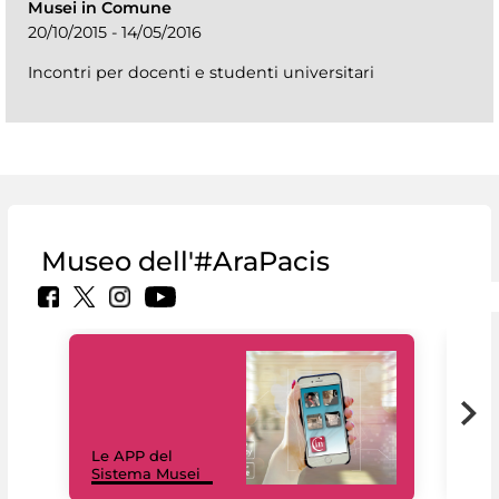
Musei in Comune
20/10/2015 - 14/05/2016
Incontri per docenti e studenti universitari
Museo dell'#AraPacis
Il 
Le APP del
Mus
Sistema Musei
net