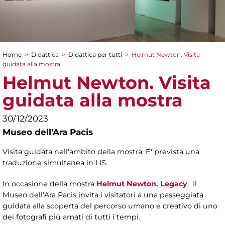
Home
>
Didattica
>
Didattica per tutti
>
Helmut Newton. Visita
Tu sei qui
guidata alla mostra
Helmut Newton. Visita
guidata alla mostra
30/12/2023
Museo dell'Ara Pacis
Visita guidata nell'ambito della mostra. E' prevista una
traduzione simultanea in LIS.
In occasione della mostra
Helmut Newton. Legacy
, Il
Museo dell’Ara Pacis invita i visitatori a una passeggiata
guidata alla scoperta del percorso umano e creativo di uno
dei fotografi più amati di tutti i tempi.