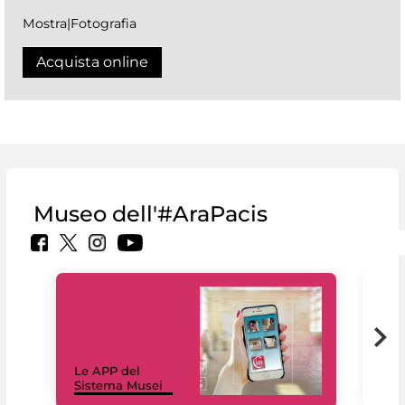
Mostra|Fotografia
Acquista online
Museo dell'#AraPacis
Il 
Le APP del
Mus
Sistema Musei
net