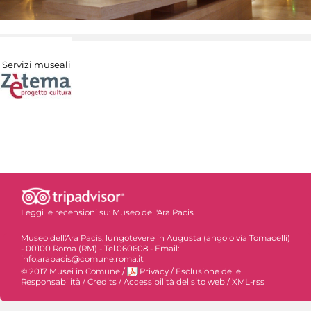
Servizi museali
Leggi le recensioni su:
Museo dell'Ara Pacis
Museo dell'Ara Pacis, lungotevere in Augusta (angolo via Tomacelli)
- 00100 Roma (RM) - Tel.060608 - Email:
info.arapacis@comune.roma.it
© 2017 Musei in Comune
/
Privacy
/
Esclusione delle
Responsabilità
/
Credits
/
Accessibilità del sito web
/
XML-rss