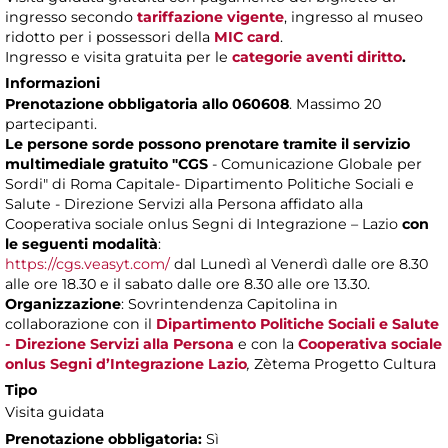
ingresso secondo
tariffazione vigente
, ingresso al museo
ridotto per i possessori della
MIC card
.
Ingresso e visita gratuita per le
categorie aventi diritto
.
Informazioni
Prenotazione obbligatoria allo 060608
. Massimo 20
partecipanti.
Le persone sorde possono prenotare tramite il servizio
multimediale gratuito "CGS
- Comunicazione Globale per
Sordi" di Roma Capitale- Dipartimento Politiche Sociali e
Salute - Direzione Servizi alla Persona affidato alla
Cooperativa sociale onlus Segni di Integrazione – Lazio
con
le seguenti modalità
:
https://cgs.veasyt.com/
dal Lunedì al Venerdì dalle ore 8.30
alle ore 18.30 e il sabato dalle ore 8.30 alle ore 13.30.
Organizzazione
: Sovrintendenza Capitolina in
collaborazione con il
Dipartimento Politiche Sociali e Salute
- Direzione Servizi alla Persona
e con la
Cooperativa sociale
onlus Segni d’Integrazione Lazio
,
Zètema Progetto Cultura
Tipo
Visita guidata
Prenotazione obbligatoria:
Sì