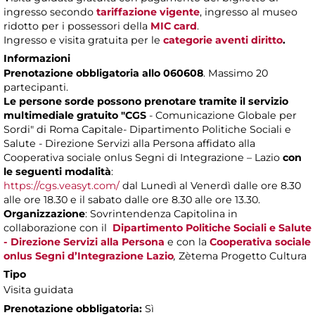
ingresso secondo
tariffazione vigente
, ingresso al museo
ridotto per i possessori della
MIC card
.
Ingresso e visita gratuita per le
categorie aventi diritto
.
Informazioni
Prenotazione obbligatoria allo 060608
. Massimo 20
partecipanti.
Le persone sorde possono prenotare tramite il servizio
multimediale gratuito "CGS
- Comunicazione Globale per
Sordi" di Roma Capitale- Dipartimento Politiche Sociali e
Salute - Direzione Servizi alla Persona affidato alla
Cooperativa sociale onlus Segni di Integrazione – Lazio
con
le seguenti modalità
:
https://cgs.veasyt.com/
dal Lunedì al Venerdì dalle ore 8.30
alle ore 18.30 e il sabato dalle ore 8.30 alle ore 13.30.
Organizzazione
: Sovrintendenza Capitolina in
collaborazione con il
Dipartimento Politiche Sociali e Salute
- Direzione Servizi alla Persona
e con la
Cooperativa sociale
onlus Segni d’Integrazione Lazio
,
Zètema Progetto Cultura
Tipo
Visita guidata
Prenotazione obbligatoria:
Sì