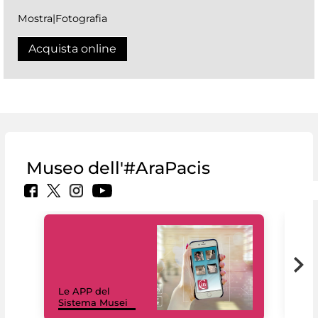
Mostra|Fotografia
Acquista online
Museo dell'#AraPacis
Il 
Le APP del
Mus
Sistema Musei
net