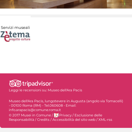
Servizi museali
Leggi le recensioni su:
Museo dell'Ara Pacis
Museo dell'Ara Pacis, lungotevere in Augusta (angolo via Tomacelli)
- 00100 Roma (RM) - Tel.060608 - Email:
info.arapacis@comune.roma.it
© 2017 Musei in Comune
/
Privacy
/
Esclusione delle
Responsabilità
/
Credits
/
Accessibilità del sito web
/
XML-rss