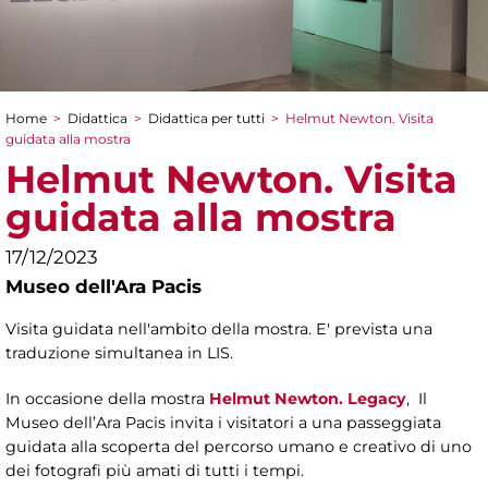
Home
>
Didattica
>
Didattica per tutti
>
Helmut Newton. Visita
Tu sei qui
guidata alla mostra
Helmut Newton. Visita
guidata alla mostra
17/12/2023
Museo dell'Ara Pacis
Visita guidata nell'ambito della mostra. E' prevista una
traduzione simultanea in LIS.
In occasione della mostra
Helmut Newton. Legacy
, Il
Museo dell’Ara Pacis invita i visitatori a una passeggiata
guidata alla scoperta del percorso umano e creativo di uno
dei fotografi più amati di tutti i tempi.