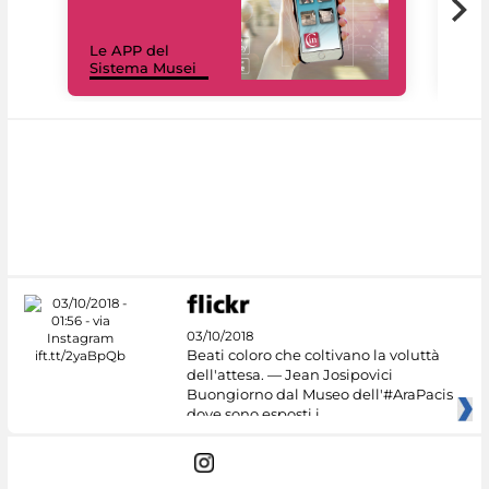
Il 
Le APP del
Mus
Sistema Musei
net
03/10/2018
Beati coloro che coltivano la voluttà
dell'attesa. — Jean Josipovici
Buongiorno dal Museo dell'#AraPacis
dove sono esposti i