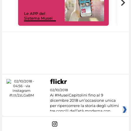
Il 
Le APP del
Mus
Sistema Musei
net
02/10/2018
Ai #MuseiCapitolini fino al 9
dicembre 2018 un’occasione unica
per ripercorrere la storia degli ultimi
tre concili dell’età moderna con