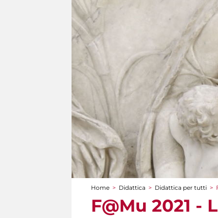
Home
>
Didattica
>
Didattica per tutti
>
Tu sei qui
F@Mu 2021 - La