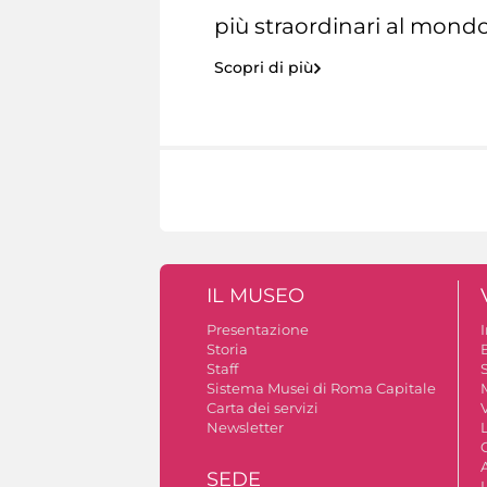
più straordinari al mondo
Scopri di più
IL MUSEO
Presentazione
Storia
Staff
S
Sistema Musei di Roma Capitale
Carta dei servizi
V
Newsletter
A
SEDE