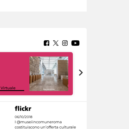
Google Arts &
 Virtuale
Culture
06/10/2018
I @museiincomuneroma
costituiscono un’offerta culturale