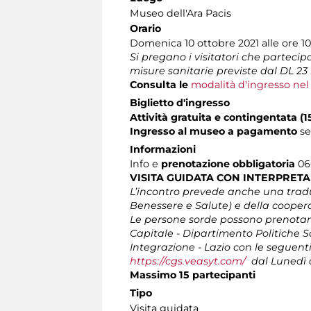
Museo dell'Ara Pacis
Orario
Domenica 10 ottobre 2021 alle ore 10
Si pregano i visitatori che partecipan
misure sanitarie previste dal DL 23 l
Consulta le
modalità d'ingresso ne
Biglietto d'ingresso
Attività gratuita e contingentata (
Ingresso al museo a pagamento
s
Informazioni
Info e
prenotazione obbligatoria
060
VISITA GUIDATA CON INTERPRETA
L’incontro prevede anche una traduz
Benessere e Salute) e della coopera
Le persone sorde possono prenotare
Capitale - Dipartimento Politiche S
Integrazione - Lazio con le seguent
https://cgs.veasyt.com/
dal Lunedì al
Massimo 15 partecipanti
Tipo
Visita guidata