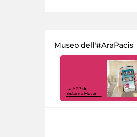
Museo dell'#AraPacis
Le APP del
Sistema Musei