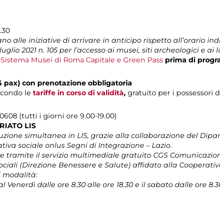
.30
o alle iniziative di arrivare in anticipo rispetto all’orario indi
uglio 2021 n. 105 per l’accesso ai musei, siti archeologici e ai 
l Sistema Musei di Roma Capitale e Green Pass
prima di progr
15 pax) con prenotazione obbligatoria
econdo le
tariffe in corso di validità
,
gratuito per i possessori 
608 (tutti i giorni ore 9.00-19.00)
RIATO LIS
ione simultanea in LIS, grazie alla collaborazione del Dipar
tiva sociale onlus Segni di Integrazione – Lazio.
 tramite il servizio multimediale gratuito CGS Comunicazio
ociali (Direzione Benessere e Salute) affidato alla Cooperativ
i modalità:
 Venerdì dalle ore 8.30 alle ore 18.30 e il sabato dalle ore 8.30