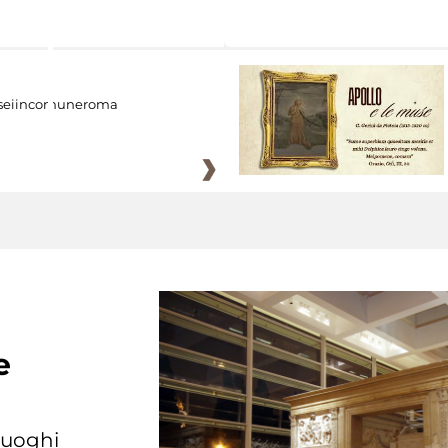
eiincomuneroma
e
 luoghi