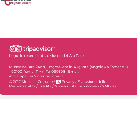
Leggi le recensioni su:
Museo dell'Ara Pacis
Museo dell'Ara Pacis, lungotevere in Augusta (angolo via Tomacelli)
- 00100 Roma (RM) - Tel.060608 - Email:
info.arapacis@comune.roma.it
© 2017 Musei in Comune
/
Privacy
/
Esclusione delle
Responsabilità
/
Credits
/
Accessibilità del sito web
/
XML-rss