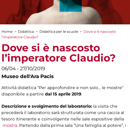
Home
>
Didattica
>
Didattica per le scuole
>
Dove si è nascosto
Tu sei qui
l’imperatore Claudio?
Dove si è nascosto
l’imperatore Claudio?
06/04 - 27/10/2019
Museo dell'Ara Pacis
Attività didattica "Per approfondire e non solo… le mostre"
disponibile a partire
dal 15 aprile 2019
.
Descrizione e svolgimento del laboratorio:
la visita che
precederà il laboratorio sarà strutturata come una caccia al
tesoro itinerante e coinvolgente nelle sale espositive della
mostra
. Partendo dalla prima sala “Una famiglia al potere”, i