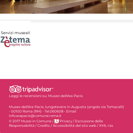
Servizi museali
Leggi le recensioni su:
Museo dell'Ara Pacis
Museo dell'Ara Pacis, lungotevere in Augusta (angolo via Tomacelli)
- 00100 Roma (RM) - Tel.060608 - Email:
info.arapacis@comune.roma.it
© 2017 Musei in Comune
/
Privacy
/
Esclusione delle
Responsabilità
/
Credits
/
Accessibilità del sito web
/
XML-rss