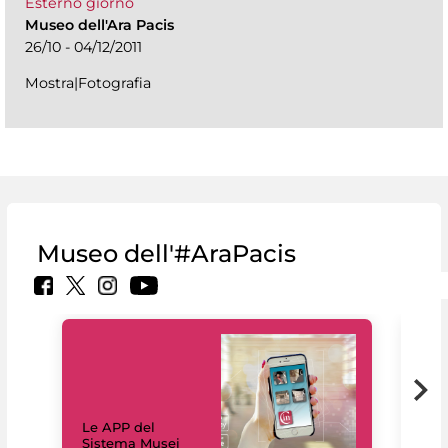
Esterno giorno
Museo dell'Ara Pacis
26/10 - 04/12/2011
Mostra|Fotografia
Museo dell'#AraPacis
Il 
Le APP del
Mus
Sistema Musei
net