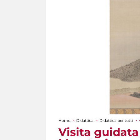
Home
>
Didattica
>
Didattica per tutti
>
Tu sei qui
Visita guidata