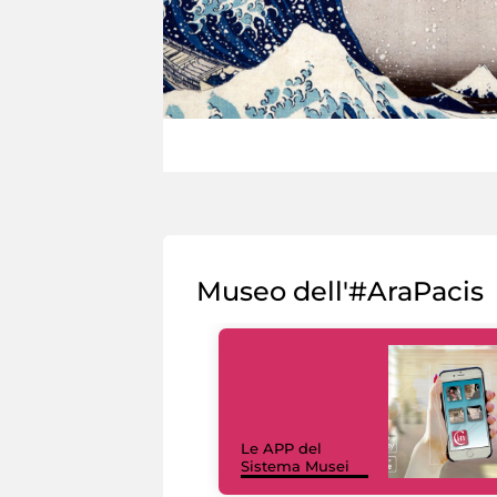
Museo dell'#AraPacis
Le APP del
Sistema Musei