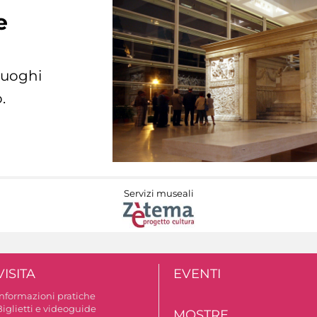
e
 luoghi
.
Servizi museali
VISITA
EVENTI
Informazioni pratiche
Biglietti e videoguide
MOSTRE