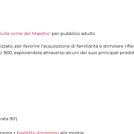
 Sulle orme del Maestro’
per pubblico adulto
zzato, per favorire l’acquisizione di familiarità e stimolare rif
 ‘800, esplorandola attraverso alcuni dei suoi principali prodotti
rata 90')
ersona +
biglietto d'ingresso
alla mostra