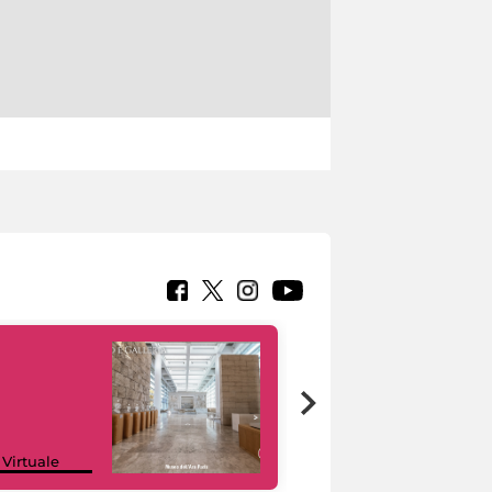
Google Arts &
 Virtuale
Culture