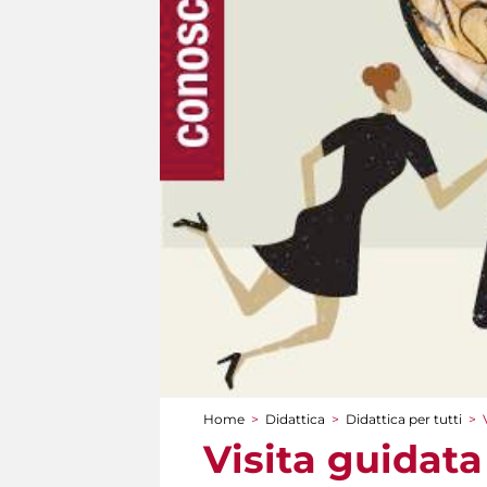
Home
>
Didattica
>
Didattica per tutti
>
Tu sei qui
Visita guidata