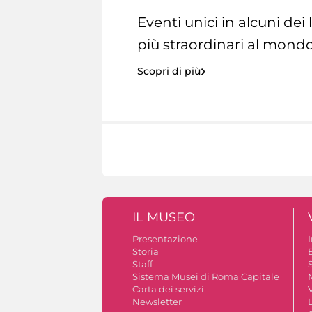
Eventi unici in alcuni dei
più straordinari al mondo
Scopri di più
IL MUSEO
Presentazione
Storia
Staff
S
Sistema Musei di Roma Capitale
Carta dei servizi
V
Newsletter