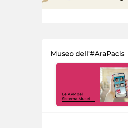
Museo dell'#AraPacis
Le APP del
Sistema Musei