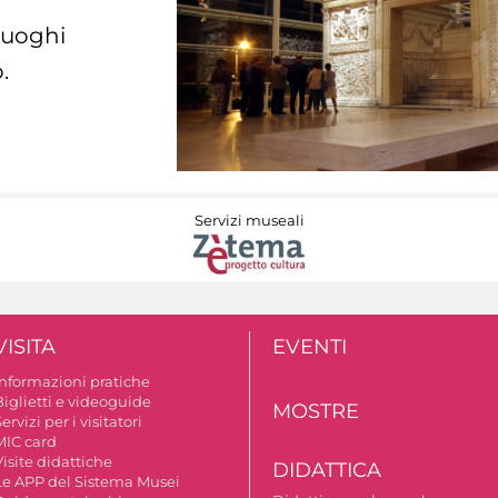
 luoghi
.
Servizi museali
VISITA
EVENTI
Informazioni pratiche
Biglietti e videoguide
MOSTRE
ervizi per i visitatori
MIC card
isite didattiche
DIDATTICA
Le APP del Sistema Musei