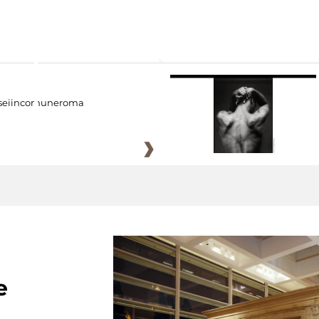
eiincomuneroma
e