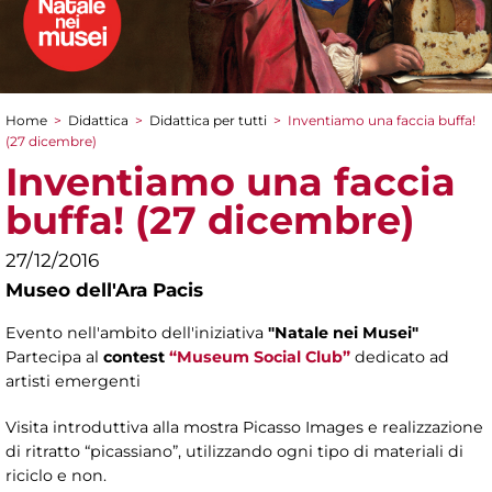
Home
>
Didattica
>
Didattica per tutti
>
Inventiamo una faccia buffa!
Tu sei qui
(27 dicembre)
Inventiamo una faccia
buffa! (27 dicembre)
27/12/2016
Museo dell'Ara Pacis
Evento nell'ambito dell'iniziativa
"Natale nei Musei"
Partecipa al
contest
“Museum Social Club”
dedicato ad
artisti emergenti
Visita introduttiva alla mostra Picasso Images e realizzazione
di ritratto “picassiano”, utilizzando ogni tipo di materiali di
riciclo e non.