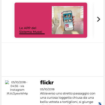
Il 
Le APP del
Mus
Sistema Musei
net
05/10/2018
Attraverso uno stretto passaggio con
una curiosa loggetta chiusa da una
bella vetrata a tortiglioni, si giunge