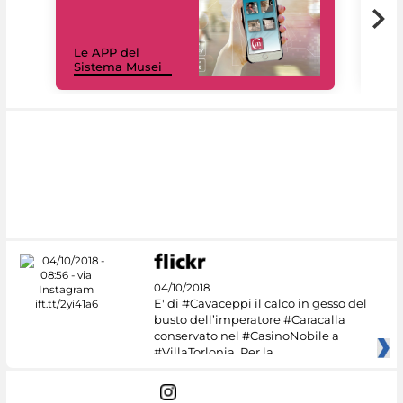
Il 
Le APP del
Mus
Sistema Musei
net
04/10/2018
E' di #Cavaceppi il calco in gesso del
busto dell’imperatore #Caracalla
conservato nel #CasinoNobile a
#VillaTorlonia. Per la