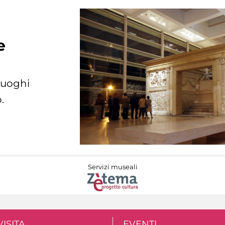
e
 luoghi
.
Servizi museali
VISITA
EVENTI