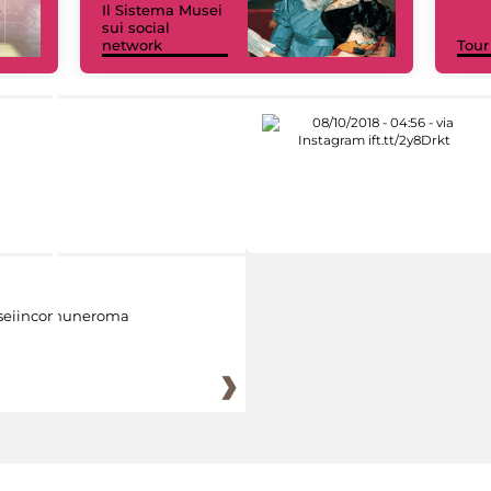
Il Sistema Musei
sui social
network
Tour
eiincomuneroma