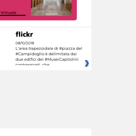
Google Arts &
 Virtuale
Culture
08/10/2018
L'area trapezoidale di #piazza del
#Campidoglio è delimitata dai
due edifici dei #MuseiCapitolini
contrapposti, che