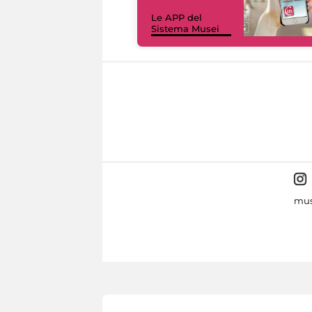
Le APP del
Sistema Musei
mus