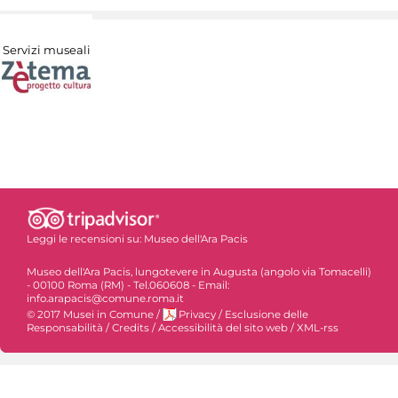
Servizi museali
Leggi le recensioni su:
Museo dell'Ara Pacis
Museo dell'Ara Pacis, lungotevere in Augusta (angolo via Tomacelli)
- 00100 Roma (RM) - Tel.060608 - Email:
info.arapacis@comune.roma.it
© 2017 Musei in Comune
/
Privacy
/
Esclusione delle
Responsabilità
/
Credits
/
Accessibilità del sito web
/
XML-rss