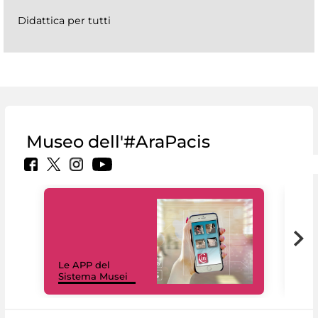
Didattica per tutti
Museo dell'#AraPacis
Il 
Le APP del
Mus
Sistema Musei
net