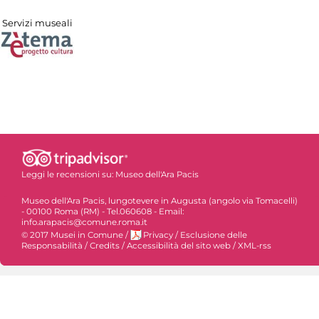
Servizi museali
Leggi le recensioni su:
Museo dell'Ara Pacis
Museo dell'Ara Pacis, lungotevere in Augusta (angolo via Tomacelli)
- 00100 Roma (RM) - Tel.060608 - Email:
info.arapacis@comune.roma.it
© 2017 Musei in Comune
/
Privacy
/
Esclusione delle
Responsabilità
/
Credits
/
Accessibilità del sito web
/
XML-rss