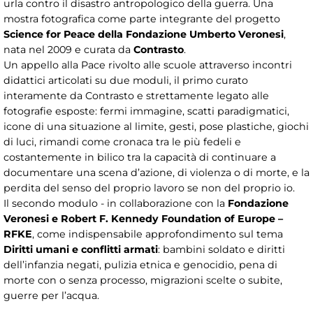
urla contro il disastro antropologico della guerra. Una
mostra fotografica come parte integrante del progetto
Science for Peace della Fondazione Umberto Veronesi
,
nata nel 2009 e curata da
Contrasto
.
Un appello alla Pace rivolto alle scuole attraverso incontri
didattici articolati su due moduli, il primo curato
interamente da Contrasto e strettamente legato alle
fotografie esposte: fermi immagine, scatti paradigmatici,
icone di una situazione al limite, gesti, pose plastiche, giochi
di luci, rimandi come cronaca tra le più fedeli e
costantemente in bilico tra la capacità di continuare a
documentare una scena d’azione, di violenza o di morte, e la
perdita del senso del proprio lavoro se non del proprio io.
Il secondo modulo - in collaborazione con la
Fondazione
Veronesi e Robert F. Kennedy Foundation of Europe –
RFKE
, come indispensabile approfondimento sul tema
Diritti umani e conflitti armati
: bambini soldato e diritti
dell’infanzia negati, pulizia etnica e genocidio, pena di
morte con o senza processo, migrazioni scelte o subite,
guerre per l’acqua.