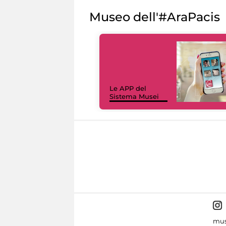
Museo dell'#AraPacis
Le APP del
Sistema Musei
mus