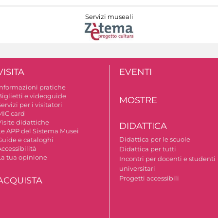
Servizi museali
VISITA
EVENTI
Informazioni pratiche
Biglietti e videoguide
MOSTRE
ervizi per i visitatori
MIC card
isite didattiche
DIDATTICA
Le APP del Sistema Musei
Didattica per le scuole
Guide e cataloghi
ccessibilità
Didattica per tutti
La tua opinione
Incontri per docenti e studenti
universitari
Progetti accessibili
ACQUISTA