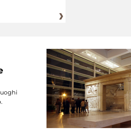
e
 luoghi
.