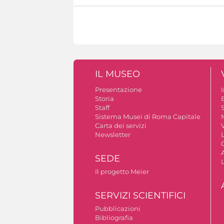
IL MUSEO
Presentazione
Storia
Staff
S
Sistema Musei di Roma Capitale
Carta dei servizi
V
Newsletter
A
SEDE
Il progetto Meier
SERVIZI SCIENTIFICI
Pubblicazioni
Bibliografia