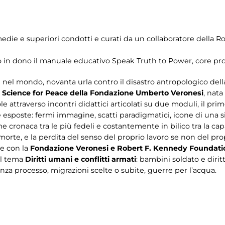
le medie e superiori condotti e curati da un collaboratore del
to in dono il manuale educativo Speak Truth to Power, core pro
ti nel mondo, novanta urla contro il disastro antropologico del
o
Science for Peace della Fondazione Umberto Veronesi
, nata
ole attraverso incontri didattici articolati su due moduli, il p
 esposte: fermi immagine, scatti paradigmatici, icone di una si
ome cronaca tra le più fedeli e costantemente in bilico tra la 
morte, e la perdita del senso del proprio lavoro se non del prop
ne con la
Fondazione Veronesi e Robert F. Kennedy Foundati
ul tema
Diritti umani e conflitti armati
: bambini soldato e diritt
za processo, migrazioni scelte o subite, guerre per l’acqua.