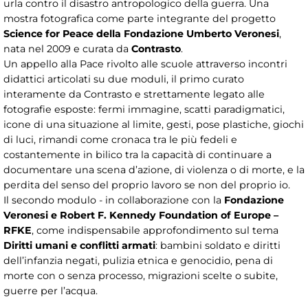
urla contro il disastro antropologico della guerra. Una
mostra fotografica come parte integrante del progetto
Science for Peace della Fondazione Umberto Veronesi
,
nata nel 2009 e curata da
Contrasto
.
Un appello alla Pace rivolto alle scuole attraverso incontri
didattici articolati su due moduli, il primo curato
interamente da Contrasto e strettamente legato alle
fotografie esposte: fermi immagine, scatti paradigmatici,
icone di una situazione al limite, gesti, pose plastiche, giochi
di luci, rimandi come cronaca tra le più fedeli e
costantemente in bilico tra la capacità di continuare a
documentare una scena d’azione, di violenza o di morte, e la
perdita del senso del proprio lavoro se non del proprio io.
Il secondo modulo - in collaborazione con la
Fondazione
Veronesi e Robert F. Kennedy Foundation of Europe –
RFKE
, come indispensabile approfondimento sul tema
Diritti umani e conflitti armati
: bambini soldato e diritti
dell’infanzia negati, pulizia etnica e genocidio, pena di
morte con o senza processo, migrazioni scelte o subite,
guerre per l’acqua.