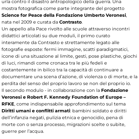
urla contro il disastro antropologico della guerra. Una
mostra fotografica come parte integrante del progetto
Science for Peace della Fondazione Umberto Veronesi
,
nata nel 2009 e curata da
Contrasto
.
Un appello alla Pace rivolto alle scuole attraverso incontri
didattici articolati su due moduli, il primo curato
interamente da Contrasto e strettamente legato alle
fotografie esposte: fermi immagine, scatti paradigmatici,
icone di una situazione al limite, gesti, pose plastiche, giochi
di luci, rimandi come cronaca tra le più fedeli e
costantemente in bilico tra la capacità di continuare a
documentare una scena d’azione, di violenza o di morte, e la
perdita del senso del proprio lavoro se non del proprio io.
Il secondo modulo - in collaborazione con la
Fondazione
Veronesi e Robert F. Kennedy Foundation of Europe –
RFKE
, come indispensabile approfondimento sul tema
Diritti umani e conflitti armati
: bambini soldato e diritti
dell’infanzia negati, pulizia etnica e genocidio, pena di
morte con o senza processo, migrazioni scelte o subite,
guerre per l’acqua.