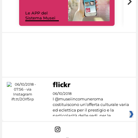
Il 
Le APP del
Mus
Sistema Musei
net
06/10/2018
I @museiincomuneroma
costituiscono un’offerta culturale varia
ed eclettica per il prestigio e la
particolarità delle sedi, per le