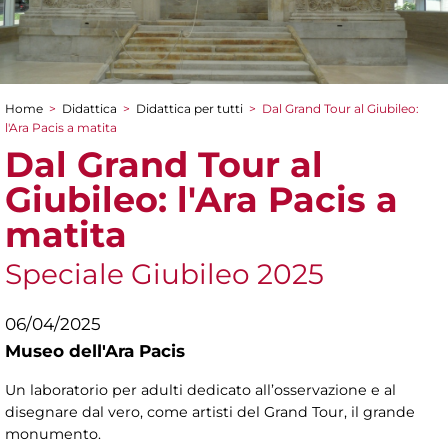
Home
>
Didattica
>
Didattica per tutti
>
Dal Grand Tour al Giubileo:
Tu sei qui
l'Ara Pacis a matita
Dal Grand Tour al
Giubileo: l'Ara Pacis a
matita
Speciale Giubileo 2025
06/04/2025
Museo dell'Ara Pacis
Un laboratorio per adulti dedicato all’osservazione e al
disegnare dal vero, come artisti del Grand Tour, il grande
monumento.