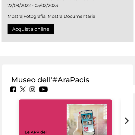
22/09/2022 - 05/02/2023
Mostra|Fotografia, Mostra|Documentaria
Acquista online
Museo dell'#AraPacis
Il 
Le APP del
Mus