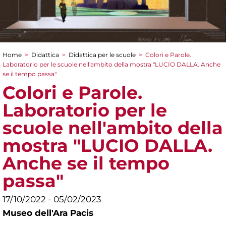
Home
>
Didattica
>
Didattica per le scuole
>
Colori e Parole.
Tu sei qui
Laboratorio per le scuole nell'ambito della mostra "LUCIO DALLA. Anche
se il tempo passa"
Colori e Parole.
Laboratorio per le
scuole nell'ambito della
mostra "LUCIO DALLA.
Anche se il tempo
passa"
17/10/2022 - 05/02/2023
Museo dell'Ara Pacis