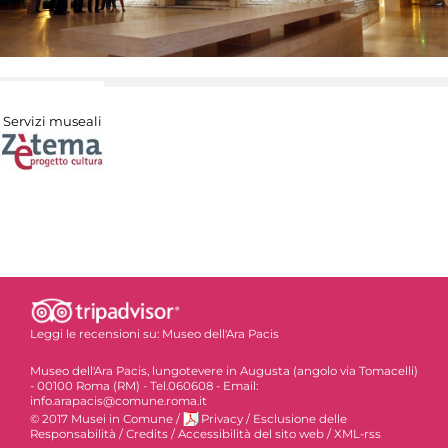
Servizi museali
Leggi le recensioni su:
Museo dell'Ara Pacis
Museo dell'Ara Pacis, lungotevere in Augusta (angolo via Tomacelli)
- 00100 Roma (RM) - Tel.060608 - Email:
info.arapacis@comune.roma.it
© 2017 Musei in Comune
/
Privacy
/
Esclusione delle
Responsabilità
/
Credits
/
Accessibilità del sito web
/
XML-rss