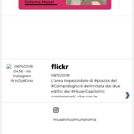
Sistema Musei
net
08/10/2018
L'area trapezoidale di #piazza del
#Campidoglio è delimitata dai due
edifici dei #MuseiCapitolini
contrapposti, che con le
museiincomuneroma