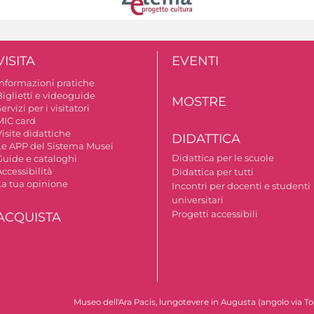
VISITA
EVENTI
Informazioni pratiche
Biglietti e videoguide
MOSTRE
ervizi per i visitatori
MIC card
isite didattiche
DIDATTICA
Le APP del Sistema Musei
Didattica per le scuole
Guide e cataloghi
ccessibilità
Didattica per tutti
La tua opinione
Incontri per docenti e studenti
universitari
Progetti accessibili
ACQUISTA
Museo dell'Ara Pacis, lungotevere in Augusta (angolo via To