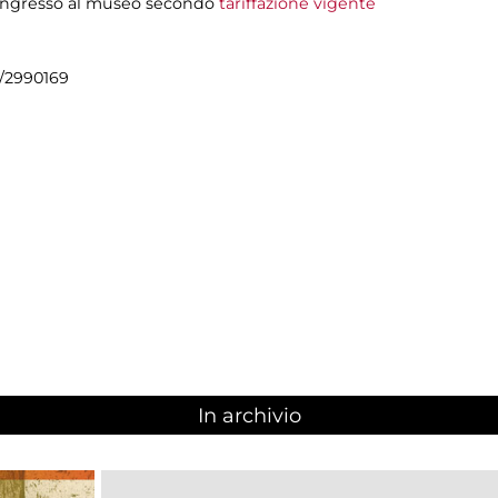
 + ingresso al museo secondo
tariffazione vigente
9/2990169
In archivio