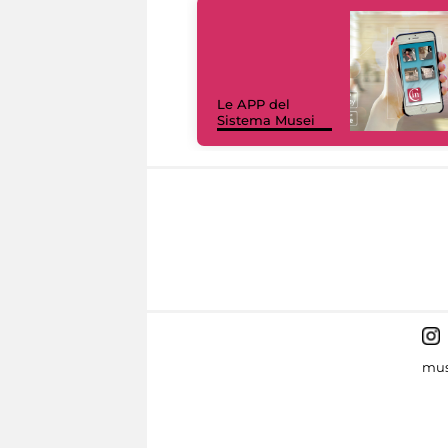
Le APP del
Sistema Musei
mus