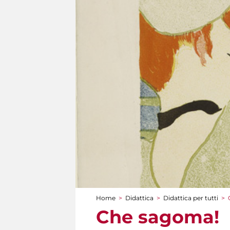
Home
>
Didattica
>
Didattica per tutti
>
Tu sei qui
Che sagoma!