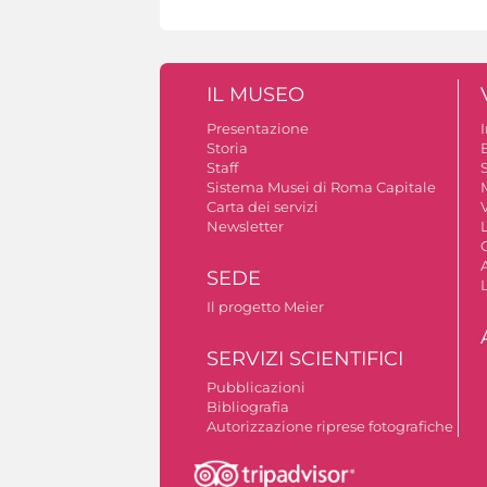
IL MUSEO
Presentazione
Storia
Staff
S
Sistema Musei di Roma Capitale
Carta dei servizi
V
Newsletter
A
SEDE
Il progetto Meier
SERVIZI SCIENTIFICI
Pubblicazioni
Bibliografia
Autorizzazione riprese fotografiche