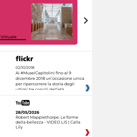
Google Arts &
 Virtuale
Culture
02/10/2018
Ai #MuseiCapitolini fino al 9
dicembre 2018 un’occasione unica
per ripercorrere la storia degli
ultimi tre concili dell’età
28/05/2026
Robert Mapplethorpe. Le forme
della bellezza - VIDEO LIS | Calla
Lily