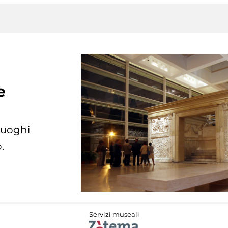
e
 luoghi
.
Servizi museali