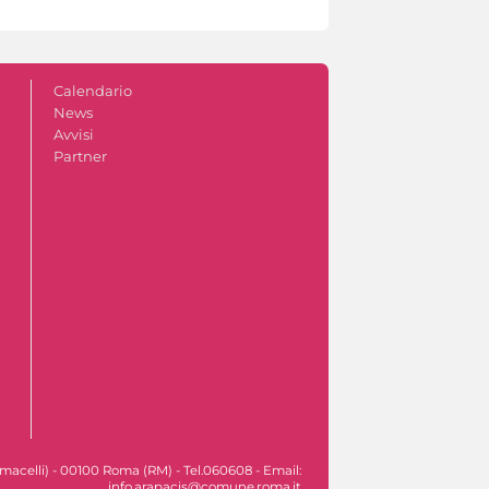
Calendario
News
Avvisi
Partner
macelli) - 00100 Roma (RM) - Tel.060608 - Email:
info.arapacis@comune.roma.it