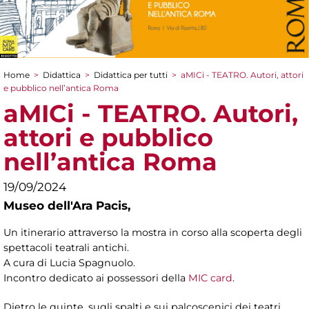
Home
>
Didattica
>
Didattica per tutti
>
aMICi - TEATRO. Autori, attori
Tu sei qui
e pubblico nell’antica Roma
aMICi - TEATRO. Autori,
attori e pubblico
nell’antica Roma
19/09/2024
Museo dell'Ara Pacis,
Un itinerario attraverso la mostra in corso alla scoperta degli
spettacoli teatrali antichi.
A cura di Lucia Spagnuolo.
Incontro dedicato ai possessori della
MIC card
.
Dietro le quinte, sugli spalti e sui palcoscenici dei teatri