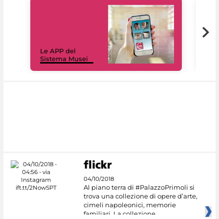
Il 
Le APP del
Mus
Sistema Musei
net
04/10/2018
Al piano terra di #PalazzoPrimoli si
trova una collezione di opere d’arte,
cimeli napoleonici, memorie
familiari. La collezione