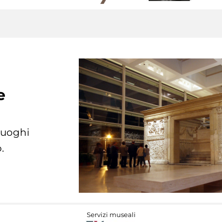
e
 luoghi
.
Servizi museali