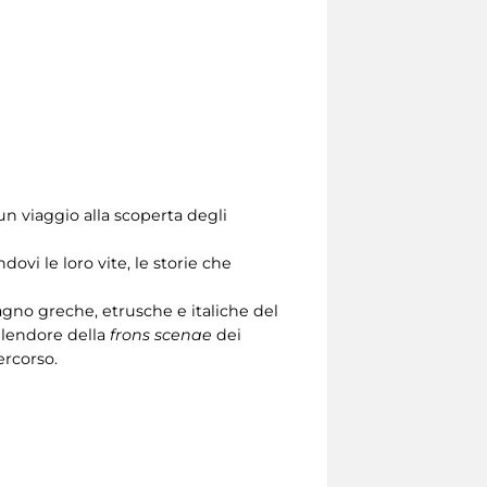
 un viaggio alla scoperta degli
ovi le loro vite, le storie che
magno greche, etrusche e italiche del
splendore della
frons scenae
dei
ercorso.