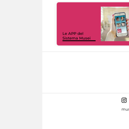
Le APP del
Sistema Musei
mus