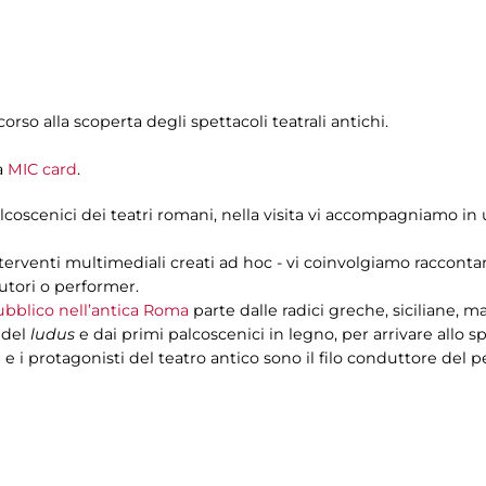
corso alla scoperta degli spettacoli teatrali antichi.
a
MIC card
.
palcoscenici dei teatri romani, nella visita vi accompagniamo in
interventi multimediali creati ad hoc - vi coinvolgiamo raccontand
autori o performer.
pubblico nell’antica Roma
parte dalle radici greche, siciliane, 
 del
ludus
e dai primi palcoscenici in legno, per arrivare allo 
 e i protagonisti del teatro antico sono il filo conduttore del p