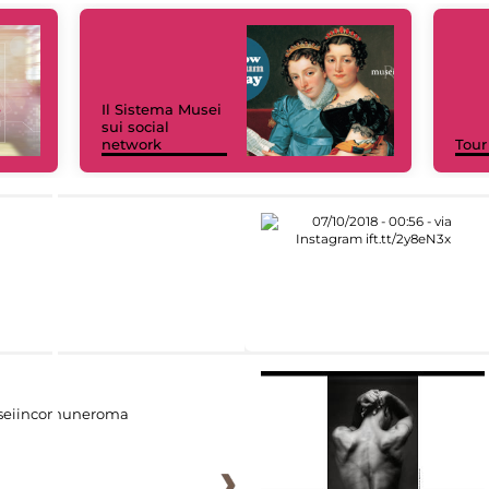
Il Sistema Musei
sui social
network
Tour
eiincomuneroma