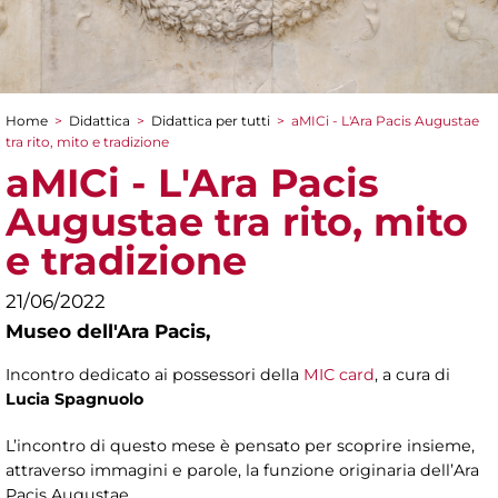
Home
>
Didattica
>
Didattica per tutti
>
aMICi - L'Ara Pacis Augustae
Tu sei qui
tra rito, mito e tradizione
aMICi - L'Ara Pacis
Augustae tra rito, mito
e tradizione
21/06/2022
Museo dell'Ara Pacis,
Incontro dedicato ai possessori della
MIC card
, a cura di
Lucia Spagnuolo
L’incontro di questo mese è pensato per scoprire insieme,
attraverso immagini e parole, la funzione originaria dell’Ara
Pacis Augustae.