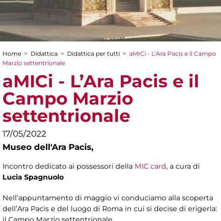
Home
>
Didattica
>
Didattica per tutti
>
aMICi - L’Ara Pacis e il Campo
Tu sei qui
Marzio settentrionale
aMICi - L’Ara Pacis e il
Campo Marzio
settentrionale
17/05/2022
Museo dell'Ara Pacis,
Incontro dedicato ai possessori della
MIC card
, a cura di
Lucia Spagnuolo
Nell’appuntamento di maggio vi conduciamo alla scoperta
dell’Ara Pacis e del luogo di Roma in cui si decise di erigerla:
il Campo Marzio settentrionale.