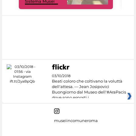
Sistema Musei
net
03/10/2018
Beati coloro che coltivano la voluttà
dell'attesa. — Jean Josipovici
Buongiorno dal Museo dell'#AraPacis
dove sono esposti i
museiincomuneroma