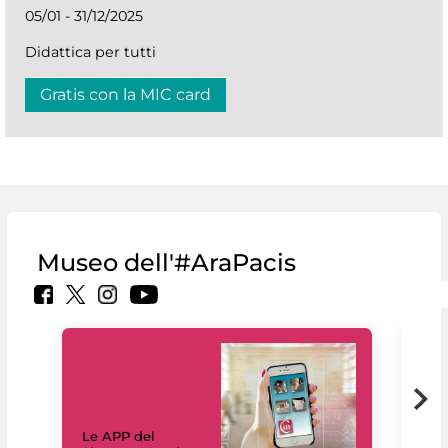
05/01 - 31/12/2025
Didattica per tutti
Gratis con la MIC card
Museo dell'#AraPacis
Il 
Le APP del
Mus