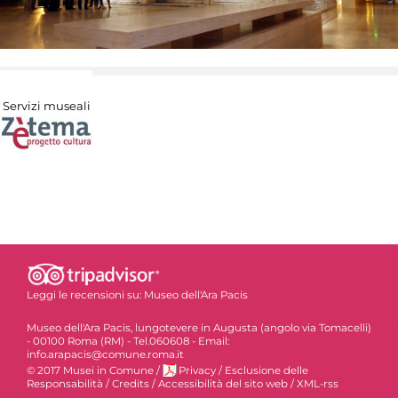
Servizi museali
Leggi le recensioni su:
Museo dell'Ara Pacis
Museo dell'Ara Pacis, lungotevere in Augusta (angolo via Tomacelli)
- 00100 Roma (RM) - Tel.060608 - Email:
info.arapacis@comune.roma.it
© 2017 Musei in Comune
/
Privacy
/
Esclusione delle
Responsabilità
/
Credits
/
Accessibilità del sito web
/
XML-rss