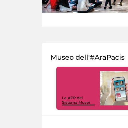
Museo dell'#AraPacis
Le APP del
Sistema Musei