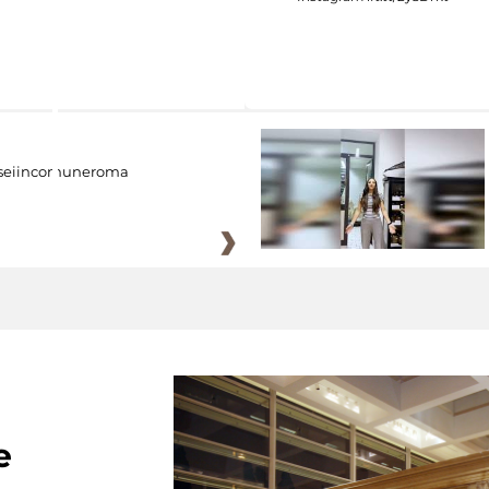
eiincomuneroma
e