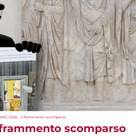
aMICi kids - Il frammento scomparso
Il frammento scomparso