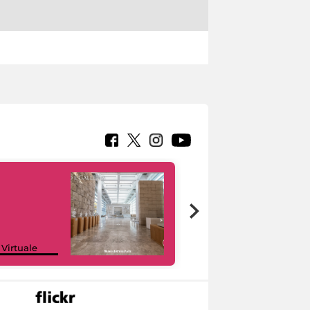
Google Arts &
 Virtuale
Culture