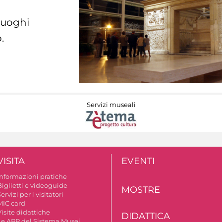
 luoghi
.
Servizi museali
VISITA
EVENTI
Informazioni pratiche
Biglietti e videoguide
MOSTRE
ervizi per i visitatori
MIC card
isite didattiche
DIDATTICA
Le APP del Sistema Musei