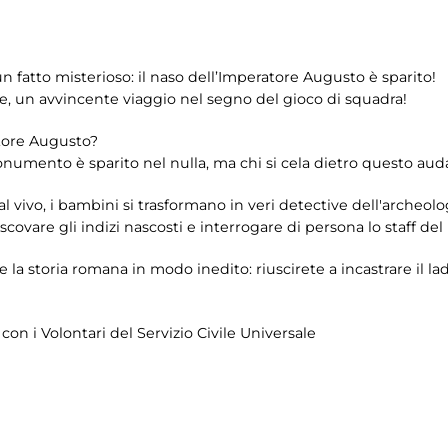
n fatto misterioso: il naso dell’Imperatore Augusto è sparito!
ire, un avvincente viaggio nel segno del gioco di squadra!
atore Augusto?
umento è sparito nel nulla, ma chi si cela dietro questo aud
 vivo, i bambini si trasformano in veri detective dell'archeolog
covare gli indizi nascosti e interrogare di persona lo staff de
la storia romana in modo inedito: riuscirete a incastrare il lad
on i Volontari del Servizio Civile Universale