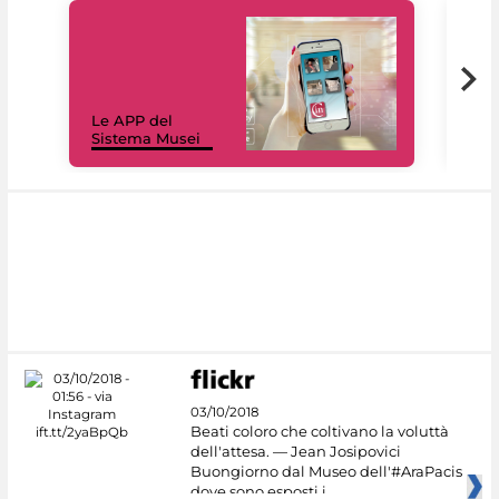
Il 
Le APP del
Mus
Sistema Musei
net
03/10/2018
Beati coloro che coltivano la voluttà
dell'attesa. — Jean Josipovici
Buongiorno dal Museo dell'#AraPacis
dove sono esposti i