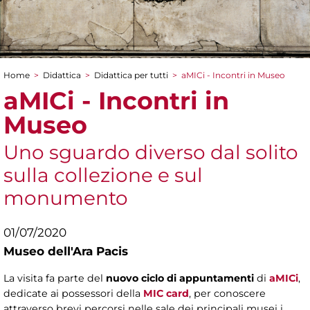
Home
>
Didattica
>
Didattica per tutti
>
aMICi - Incontri in Museo
Tu sei qui
aMICi - Incontri in
Museo
Uno sguardo diverso dal solito
sulla collezione e sul
monumento
01/07/2020
Museo dell'Ara Pacis
La visita fa parte del
nuovo ciclo di appuntamenti
di
aMICi
,
dedicate ai possessori della
MIC card
, per conoscere
attraverso brevi percorsi nelle sale dei principali musei i