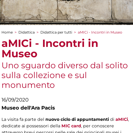
Home
>
Didattica
>
Didattica per tutti
>
aMICi - Incontri in Museo
Tu sei qui
aMICi - Incontri in
Museo
Uno sguardo diverso dal solito
sulla collezione e sul
monumento
16/09/2020
Museo dell'Ara Pacis
La visita fa parte del
nuovo ciclo di appuntamenti
di
aMICi
,
dedicate ai possessori della
MIC card
, per conoscere
attraverso brevi percorsi nelle sale dei principali musei i