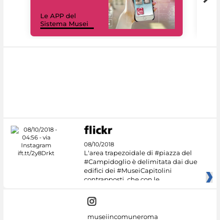
Il 
Le APP del
Mus
Sistema Musei
net
08/10/2018
L'area trapezoidale di #piazza del
#Campidoglio è delimitata dai due
edifici dei #MuseiCapitolini
contrapposti, che con le
museiincomuneroma