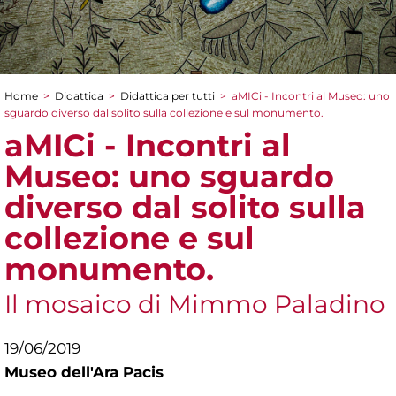
Home
>
Didattica
>
Didattica per tutti
>
aMICi - Incontri al Museo: uno
Tu sei qui
sguardo diverso dal solito sulla collezione e sul monumento.
aMICi - Incontri al
Museo: uno sguardo
diverso dal solito sulla
collezione e sul
monumento.
Il mosaico di Mimmo Paladino
19/06/2019
Museo dell'Ara Pacis