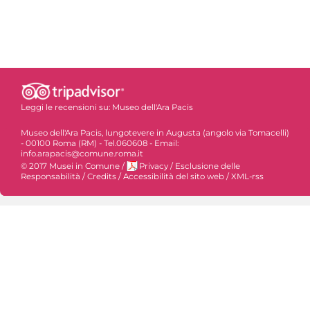
Leggi le recensioni su:
Museo dell'Ara Pacis
Museo dell'Ara Pacis, lungotevere in Augusta (angolo via Tomacelli)
- 00100 Roma (RM) - Tel.060608 - Email:
info.arapacis@comune.roma.it
© 2017 Musei in Comune
/
Privacy
/
Esclusione delle
Responsabilità
/
Credits
/
Accessibilità del sito web
/
XML-rss