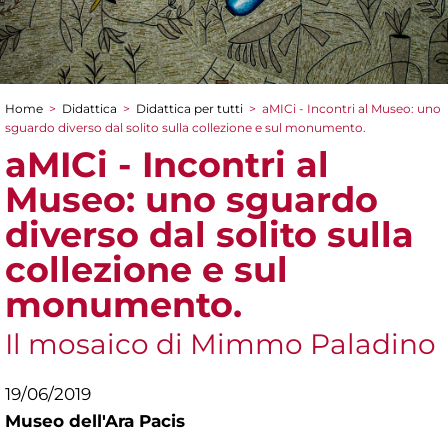
Home
>
Didattica
>
Didattica per tutti
>
aMICi - Incontri al Museo: uno
Tu sei qui
sguardo diverso dal solito sulla collezione e sul monumento.
aMICi - Incontri al
Museo: uno sguardo
diverso dal solito sulla
collezione e sul
monumento.
Il mosaico di Mimmo Paladino
19/06/2019
Museo dell'Ara Pacis