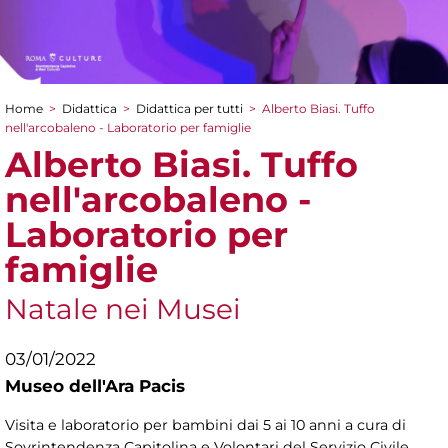
Home
>
Didattica
>
Didattica per tutti
>
Alberto Biasi. Tuffo
Tu sei qui
nell'arcobaleno - Laboratorio per famiglie
Alberto Biasi. Tuffo
nell'arcobaleno -
Laboratorio per
famiglie
Natale nei Musei
03/01/2022
Museo dell'Ara Pacis
Visita e laboratorio per bambini dai 5 ai 10 anni a cura di
Sovrintendenza Capitolina e Volontari del Servizio Civile