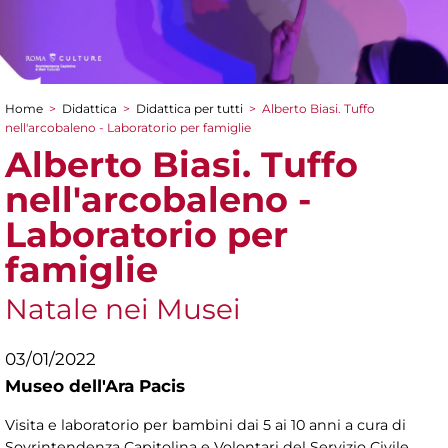
Home
>
Didattica
>
Didattica per tutti
>
Alberto Biasi. Tuffo
Tu sei qui
nell'arcobaleno - Laboratorio per famiglie
Alberto Biasi. Tuffo
nell'arcobaleno -
Laboratorio per
famiglie
Natale nei Musei
03/01/2022
Museo dell'Ara Pacis
Visita e laboratorio per bambini dai 5 ai 10 anni a cura di
Sovrintendenza Capitolina e Volontari del Servizio Civile