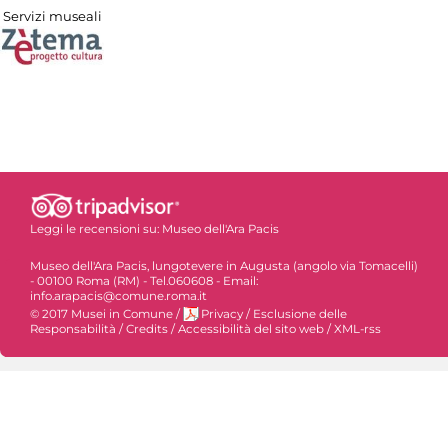
Servizi museali
Leggi le recensioni su:
Museo dell'Ara Pacis
Museo dell'Ara Pacis, lungotevere in Augusta (angolo via Tomacelli)
- 00100 Roma (RM) - Tel.060608 - Email:
info.arapacis@comune.roma.it
© 2017 Musei in Comune
/
Privacy
/
Esclusione delle
Responsabilità
/
Credits
/
Accessibilità del sito web
/
XML-rss