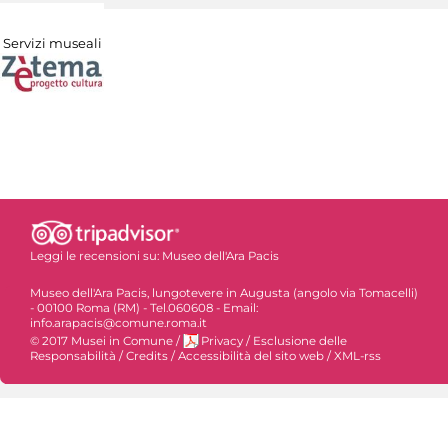
Servizi museali
Leggi le recensioni su:
Museo dell'Ara Pacis
Museo dell'Ara Pacis, lungotevere in Augusta (angolo via Tomacelli)
- 00100 Roma (RM) - Tel.060608 - Email:
info.arapacis@comune.roma.it
© 2017 Musei in Comune
/
Privacy
/
Esclusione delle
Responsabilità
/
Credits
/
Accessibilità del sito web
/
XML-rss