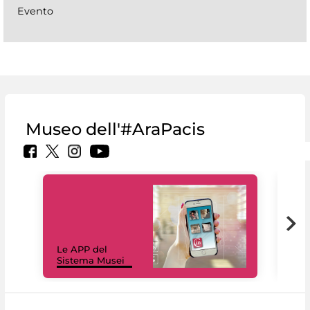
Evento
Museo dell'#AraPacis
Il 
Le APP del
Mus
Sistema Musei
net