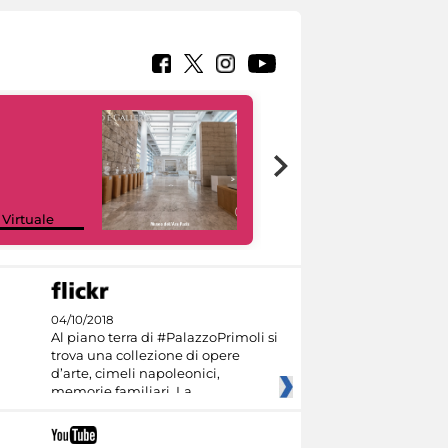
Google Arts &
 Virtuale
Culture
04/10/2018
Al piano terra di #PalazzoPrimoli si
trova una collezione di opere
d’arte, cimeli napoleonici,
memorie familiari. La