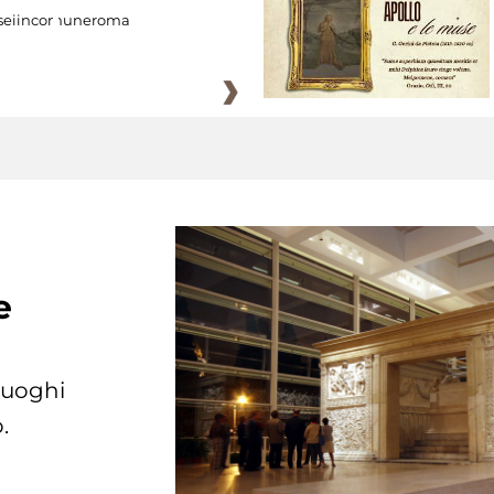
eiincomuneroma
e
 luoghi
.