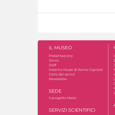
IL MUSEO
Presentazione
Storia
Staff
S
Sistema Musei di Roma Capitale
Carta dei servizi
V
Newsletter
A
SEDE
Il progetto Meier
SERVIZI SCIENTIFICI