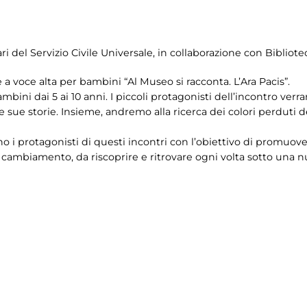
ari del Servizio Civile Universale, in collaborazione con Bibliot
a voce alta per bambini “Al Museo si racconta. L’Ara Pacis”.
 bambini dai 5 ai 10 anni. I piccoli protagonisti dell’incontro v
ue storie. Insieme, andremo alla ricerca dei colori perduti del
o i protagonisti di questi incontri con l’obiettivo di promuov
 cambiamento, da riscoprire e ritrovare ogni volta sotto una n