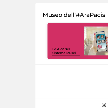
Museo dell'#AraPacis
Le APP del
Sistema Musei