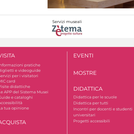
Servizi museali
VISITA
EVENTI
Informazioni pratiche
Biglietti e videoguide
MOSTRE
ervizi per i visitatori
MIC card
isite didattiche
DIDATTICA
Le APP del Sistema Musei
Didattica per le scuole
Guide e cataloghi
ccessibilità
Didattica per tutti
La tua opinione
Incontri per docenti e studenti
universitari
Progetti accessibili
ACQUISTA