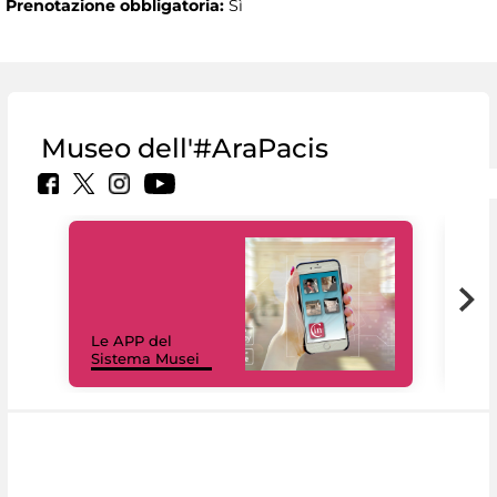
Prenotazione obbligatoria:
Sì
Museo dell'#AraPacis
Il 
Le APP del
Mus
Sistema Musei
net