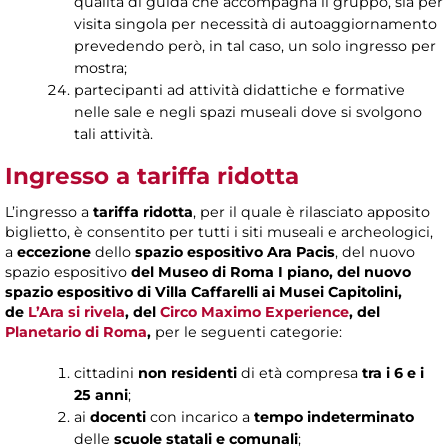
qualità di guida che accompagna il gruppo, sia per
visita singola per necessità di autoaggiornamento
prevedendo però, in tal caso, un solo ingresso per
mostra;
partecipanti ad attività didattiche e formative
nelle sale e negli spazi museali dove si svolgono
tali attività.
Ingresso a tariffa ridotta
L’ingresso a
tariffa ridotta
, per il quale è rilasciato apposito
biglietto, è consentito per tutti i siti museali e archeologici,
a
eccezione
dello
spazio espositivo Ara Pacis
, del nuovo
spazio espositivo
del Museo di Roma I piano, del nuovo
spazio espositivo di Villa Caffarelli ai Musei Capitolini,
de
L’Ara si rivela
, del
Circo Maximo Experience
, del
Planetario di Roma
,
per le seguenti categorie:
cittadini
non residenti
di età compresa
tra i 6 e i
25 anni
;
ai
docenti
con incarico a
tempo indeterminato
delle
scuole statali e comunali
;