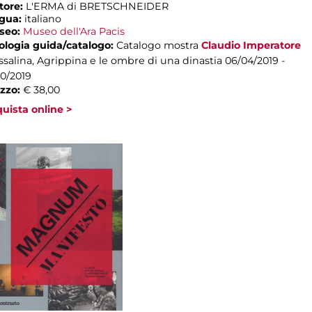
tore:
L'ERMA di BRETSCHNEIDER
ngua:
italiano
seo:
Museo dell'Ara Pacis
ologia guida/catalogo:
Catalogo mostra
Claudio Imperatore
salina, Agrippina e le ombre di una dinastia
06/04/2019 -
10/2019
zzo:
€ 38,00
uista online >