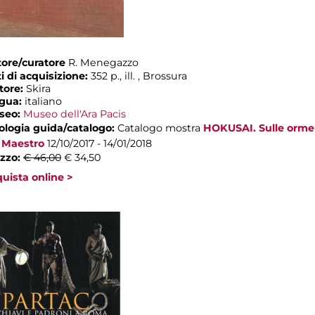
ore/curatore
R. Menegazzo
i di acquisizione:
352 p., ill. , Brossura
tore:
Skira
ngua:
italiano
seo:
Museo dell'Ara Pacis
ologia guida/catalogo:
Catalogo mostra
HOKUSAI. Sulle orme
 Maestro
12/10/2017 - 14/01/2018
zzo:
€ 46,00
€ 34,50
uista online >