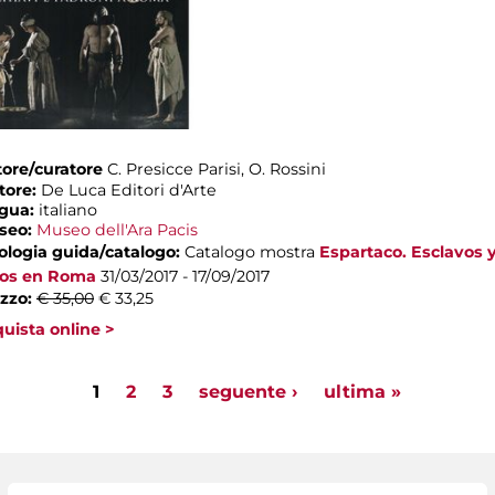
ore/curatore
C. Presicce Parisi, O. Rossini
tore:
De Luca Editori d'Arte
ngua:
italiano
seo:
Museo dell'Ara Pacis
ologia guida/catalogo:
Catalogo mostra
Espartaco. Esclavos 
os en Roma
31/03/2017 - 17/09/2017
zzo:
€ 35,00
€ 33,25
uista online >
ages
1
2
3
seguente ›
ultima »