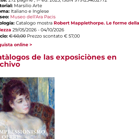
torial:
Marsilio Arte
ioma:
Italiano e Inglese
seo:
Museo dell'Ara Pacis
ología:
Catalogo mostra
Robert Mapplethorpe. Le forme dell
lezza
29/05/2026 - 04/10/2026
cio:
€ 60,00
Prezzo scontato € 57,00
uista online >
atàlogos de las exposiciònes en
rchivo