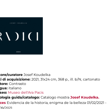
ore/curatore
Josef Koudelka
i di acquisizione:
2021, 31x24 cm, 368 p., ill. b/N, cartonato
tore:
Contrasto
ngua:
italiano
seo:
Museo dell'Ara Pacis
ologia guida/catalogo:
Catalogo mostra
Josef Koudelka.
ces
Evidencia de la historia, enigma de la belleza
01/02/2021 -
09/2021