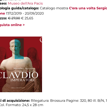
seo:
Museo dell'Ara Pacis
ologia guida/catalogo:
Catalogo mostra
C'era una volta Sergi
one
17/12/2019 - 20/09/2020
zzo:
€ 27,00
€ 25,65
uista online >
i di acquisizione:
Rilegatura: Brossura Pagine: 320, 80 ill. B/N, 1
. Col. Formato: 24,5 x 28 cm