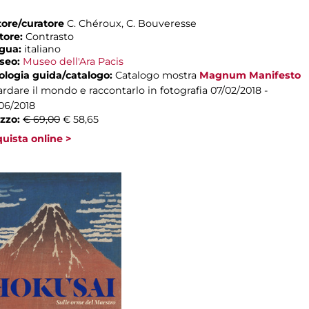
ore/curatore
C. Chéroux, C. Bouveresse
tore:
Contrasto
ngua:
italiano
seo:
Museo dell'Ara Pacis
ologia guida/catalogo:
Catalogo mostra
Magnum Manifesto
rdare il mondo e raccontarlo in fotografia
07/02/2018 -
06/2018
zzo:
€ 69,00
€ 58,65
uista online >