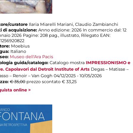
ore/curatore
Ilaria Miarelli Mariani, Claudio Zambianchi
i di acquisizione:
Anno edizione: 2026 In commercio dal: 12
naio 2026 Pagine: 208 pag., illustrato, Rilegato EAN:
1256920822
tore:
Moebius
ngua:
Italiano
seo:
Museo dell'Ara Pacis
ologia guida/catalogo:
Catalogo mostra
IMPRESSIONISMO e
re. Capolavori dal Detroit Institute of Arts
Degas – Matisse –
asso – Renoir – Van Gogh
04/12/2025 - 10/05/2026
zzo:
€ 35,00
prezzo scontato € 33,25
uista online >