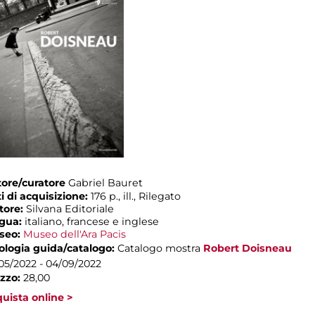
ore/curatore
Gabriel Bauret
i di acquisizione:
176 p., ill., Rilegato
tore:
Silvana Editoriale
ngua:
italiano, francese e inglese
seo:
Museo dell'Ara Pacis
ologia guida/catalogo:
Catalogo mostra
Robert Doisneau
05/2022 - 04/09/2022
zzo:
28,00
uista online >