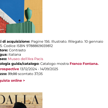
i di acquisizione:
Pagine 156. Illustrato. Rilegato. 10 gennaio
5. Codice ISBN 9788869659812
tore:
Contrasto
ngua:
italiana
seo:
Museo dell'Ara Pacis
ologia guida/catalogo:
Catalogo mostra
Franco Fontana.
rospective
13/12/2024 - 14/09/2025
zzo:
39,00
scontato 37,05
uista online >