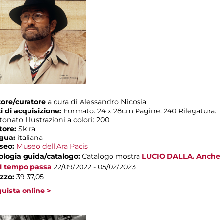
ore/curatore
a cura di Alessandro Nicosia
i di acquisizione:
Formato: 24 x 28cm Pagine: 240 Rilegatura:
tonato Illustrazioni a colori: 200
tore:
Skira
ngua:
italiana
seo:
Museo dell'Ara Pacis
ologia guida/catalogo:
Catalogo mostra
LUCIO DALLA. Anche
il tempo passa
22/09/2022 - 05/02/2023
zzo:
39
37,05
uista online >