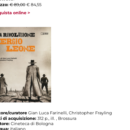
zzo:
€ 89,00
€ 84,55
uista online >
ore/curatore
Gian Luca Farinelli, Christopher Frayling
i di acquisizione:
312 p., ill. , Brossura
tore:
Cineteca di Bologna
ngua:
italiano