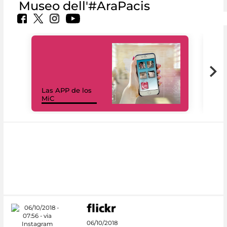
Museo dell'#AraPacis
Las APP de los
I Mi
MiC
net
06/10/2018