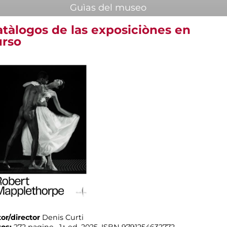
Guìas del museo
atàlogos de las exposiciònes en
urso
or/director
Denis Curti
tos:
272 pagine , 1^ ed. 2025, ISBN 9791254632772