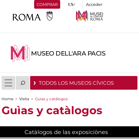
COMPRAR
Acceder
MUSEO DELL'ARA PACIS
TODOS LOS MUSEOS CÍVICOS
Home
>
Visita
>
Guias y catálogos
You are here
Guìas y catàlogos
Catàlogos de las exposiciònes
(active tab