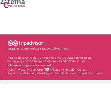
Leggi le recensioni su:
Museo dell'Ara Pacis
Museo dell'Ara Pacis, Lungotevere in Augusta corner to via
Tomacelli) - 00100 Roma (RM) - Tel.+39 060608 - Email:
info.arapacis@comune.roma.it
© 2017 Musei in Comune
/
Privacy
/
Exclusiòn de las
Responsabilidades
/
Credits
/
Accesibilidad del sitio web
/
XML-rss