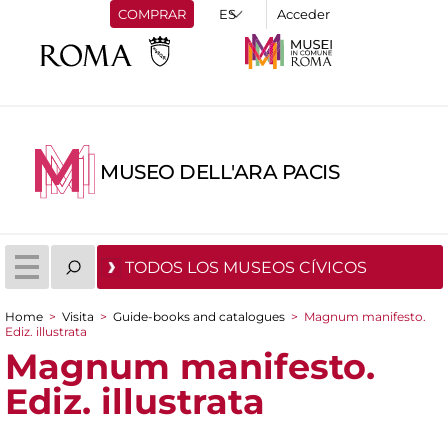
COMPRAR
Acceder
MUSEO DELL'ARA PACIS
TODOS LOS MUSEOS CÍVICOS
Home
>
Visita
>
Guide-books and catalogues
>
Magnum manifesto.
Ediz. illustrata
You are here
Magnum manifesto.
Ediz. illustrata