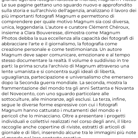
Le sue pagine gettano uno sguardo nuovo e approfondito
sulla storia e sull'archivio dell'agenzia, analizzano il lavoro dei
più importanti fotografi Magnum e permettono di
comprendere per quale motivo Magnum sia così diversa,
unica, leggendaria. L'autore e curatore Clément Chéroux,
insieme a Clara Bouveresse, dimostra come Magnum
Photos debba la sua eccellenza alla capacità dei fotografi di
abbracciare l'arte e il giornalismo, la fotografia come
creazione personale e come testimonianza. Un autore
Magnum deve saper comunicare, emozionare e al tempo
stesso documentare la realtà. Il volume è suddiviso in tre
parti: la prima scruta l'archivio di Magnum attraverso una
lente umanista e si concentra sugli ideali di libertà,
uguaglianza, partecipazione e universalismo che emersero
dopo la Seconda guerra mondiale. La seconda, mostra la
frammentazione del mondo tra gli anni Settanta e Novanta
del Novecento, con uno sguardo particolare alle
sottoculture, alle minoranze, agli esclusi. La terza, infine,
segue le diverse forme espressive con cui i fotografi
Magnum hanno catturato i mutamenti del mondo e i
pericoli che lo minacciano. Oltre a presentare i progetti
individuali e collettivi realizzati nel corso degli anni, il libro
raccoglie anche copertine di riviste, estratti di articoli di
giornale e di libri, inserendo alcune tra le immagini più note
al mondo nel loro contesto creativo.