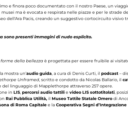
timo e finora poco documentato con il nostro Paese, un viaggi
musei ma è evocata e respirata nelle piazze e per le strade del
 dell'Ara Pacis, creando un suggestivo cortocircuito visivo tra 
tra sono presenti immagini di nudo esplicito.
forme della bellezza
è progettata per essere fruibile ai visita
a mostra un’
audio guida
, a cura di Denis Curti, il
podcast
– di
ethorpe Unframed
, scritto e condotto da Nicolas Ballario, il
ca
ne del linguaggio di Mapplethorpe attraverso 257 opere.
ione in
LIS
,
percorsi audio tattili
e
video LIS sottotitolati
, posi
con
Rai Pubblica Utilità,
il
Museo Tattile Statale Omero
di Anc
ersona di Roma Capitale
e la
Cooperativa Segni d’Integrazione 