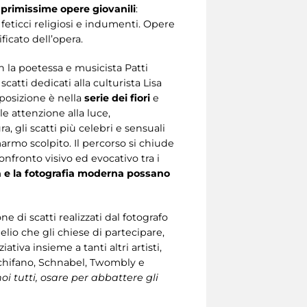
primissime opere giovanili
:
, feticci religiosi e indumenti. Opere
ficato dell’opera.
n la poetessa e musicista Patti
scatti dedicati alla culturista Lisa
sposizione è nella
serie dei fiori
e
e attenzione alla luce,
, gli scatti più celebri e sensuali
rmo scolpito. Il percorso si chiude
onfronto visivo ed evocativo tra i
a e la fotografia moderna possano
e di scatti realizzati dal fotografo
elio che gli chiese di partecipare,
ativa insieme a tanti altri artisti,
 Schifano, Schnabel, Twombly e
noi tutti, osare per abbattere gli