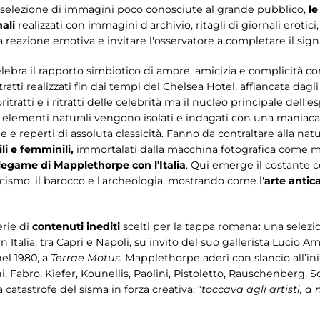
na selezione di immagini poco conosciute al grande pubblico,
le
nali
realizzati con immagini d'archivio, ritagli di giornali erotici
reazione emotiva e invitare l'osservatore a completare il signi
lebra il rapporto simbiotico di amore, amicizia e complicità co
ratti realizzati fin dai tempi del Chelsea Hotel, affiancata dagli 
ratti e i ritratti delle celebrità ma il nucleo principale dell’e
ui elementi naturali vengono isolati e indagati con una maniacal
 reperti di assoluta classicità. Fanno da contraltare alla natura
li e femminili,
immortalati dalla macchina fotografica come ma
 legame di Mapplethorpe con l'Italia
. Qui emerge il costante c
icismo, il barocco e l'archeologia, mostrando come l'
arte antic
erie di
contenuti inediti
scelti per la tappa romana
:
una selezion
 Italia, tra Capri e Napoli, su invito del suo gallerista Lucio Am
el 1980, a
Terrae Motus.
Mapplethorpe aderì con slancio all’inizi
hi, Fabro, Kiefer, Kounellis, Paolini, Pistoletto, Rauschenberg,
catastrofe del sisma in forza creativa: “
toccava agli artisti, a 