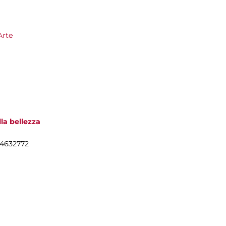
Arte
la bellezza
54632772