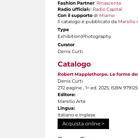
Fashion Partner
:
Rinascente
Radio ufficial
e:
Radio Capital
Con il supporto
di
Miamo
Il catalogo è pubblicato da
Marsilio 
Type
Exhibition|Photography
Curator
Denis Curti
Catalogo
Robert Mapplethorpe. Le forme del
Denis Curti
272 pagine , 1^ ed. 2025, ISBN 97912
Editore:
Marsilio Arte
Lingua:
Italiano e Inglese
Acquista online >