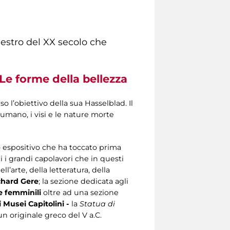
aestro del XX secolo che
Le forme della bellezza
o l’obiettivo della sua Hasselblad. Il
o umano, i visi e le nature morte
o espositivo che ha toccato prima
i i grandi capolavori che in questi
l’arte, della letteratura, della
chard Gere
; la sezione dedicata agli
e femminili
oltre ad una sezione
 Musei Capitolini -
la
Statua di
 un originale greco del V a.C.