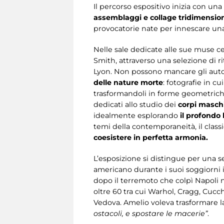
Il percorso espositivo inizia con u
assemblaggi e collage tridimensio
provocatorie nate per innescare una 
Nelle sale dedicate alle sue muse ce
Smith, attraverso una selezione di rit
Lyon. Non possono mancare gli autorit
delle nature morte
: fotografie in c
trasformandoli in forme geometriche e
dedicati allo studio dei
corpi maschi
idealmente esplorando
il profondo
temi della contemporaneità, il class
coesistere in perfetta armonia.
L’esposizione si distingue per una s
americano durante i suoi soggiorni in
dopo il terremoto che colpì Napoli n
oltre 60 tra cui Warhol, Cragg, Cucc
Vedova. Amelio voleva trasformare la 
ostacoli, e spostare le macerie”
.