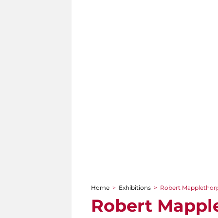
Home
>
Exhibitions
>
Robert Mapplethorpe
You are here
Robert Mapple