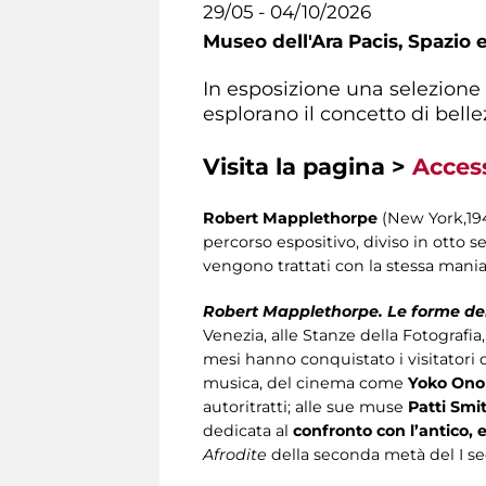
29/05 - 04/10/2026
Museo dell'Ara Pacis,
Spazio e
In esposizione una selezione 
esplorano il concetto di bell
Visita la pagina >
Access
Robert Mapplethorpe
(New York,194
percorso espositivo, diviso in otto s
vengono trattati con la stessa mania
Robert Mapplethorpe. Le forme del
Venezia, alle Stanze della Fotografia
mesi hanno conquistato i visitatori d
musica, del cinema come
Yoko Ono
autoritratti; alle sue muse
Patti Smi
dedicata al
confronto con l’antico, 
Afrodite
della seconda metà del I sec. 