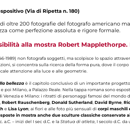
spositivo (Via di Ripetta n. 180)
di oltre 200 fotografie del fotografo americano m
ezza come perfezione assoluta e rigore formale.
ibilità alla mostra Robert Mapplethorpe. 
6-1989) non fotografa soggetti, ma scolpisce lo spazio attravers
ezioni, si concentra sulla ricerca della forma pura, dove il corp
cale attenzione alla luce e alle geometrie.
la bellezza
è il capitolo conclusivo di un importante progett
, e poi Milano, a Palazzo Reale. Nella tappa romana sono espost
i Venezia e Milano: i ritratti di personaggi famosi del mondo del
,
Robert Rauschenberg
,
Donald Sutherland
,
David Byrne
,
Ri
th
e
Lisa Lyon
; ai fiori e alle foto più sensuali di
corpi maschili 
esposte in mostra anche due sculture classiche conservate ai
a.C. – inizi del I sec d.C. e la
Statua di atleta
, I secolo d.C. da