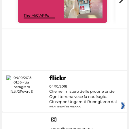
MiC
The MiC APPs
net
04/10/2018
Che nel mistero delle proprie onde
Ogni terrena voce fa naufragio. -
Giuseppe Ungaretti Buongiorno dal
#MuseoBarracco
museiincomuneroma