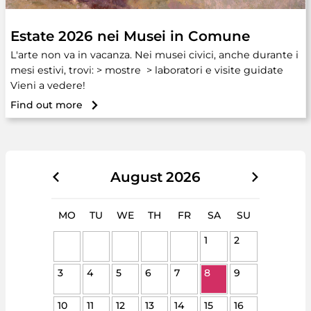
Estate 2026 nei Musei in Comune
L'arte non va in vacanza. Nei musei civici, anche durante i
mesi estivi, trovi: > mostre > laboratori e visite guidate
Vieni a vedere!
Find out more
August
2026
MO
TU
WE
TH
FR
SA
SU
1
2
3
4
5
6
7
8
9
10
11
12
13
14
15
16