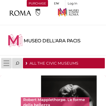
PURCHASE
Log In
MUSEO DELL'ARA PACIS
ALL THE CIVIC MUSEUMS
Robert Mapplethorpe. Le forme
della bellezza