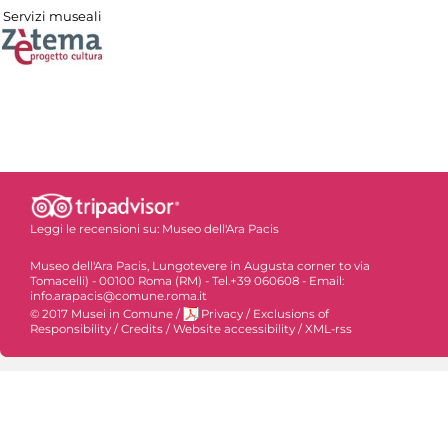
Servizi museali
Leggi le recensioni su:
Museo dell'Ara Pacis
Museo dell'Ara Pacis, Lungotevere in Augusta corner to via
Tomacelli) - 00100 Roma (RM) - Tel.+39 060608 - Email:
info.arapacis@comune.roma.it
© 2017 Musei in Comune
/
Privacy
/
Exclusions of
Responsibility
/
Credits
/
Website accessibility
/
XML-rss