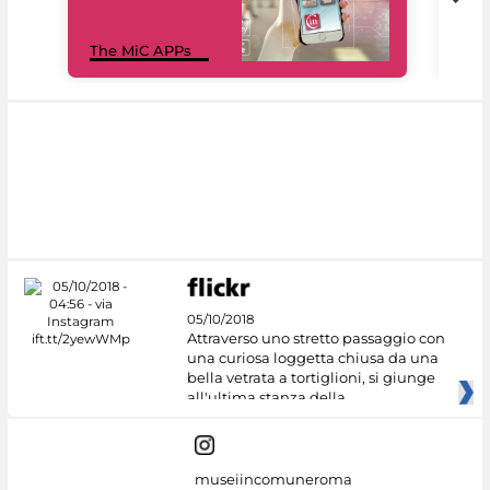
MiC
The MiC APPs
net
05/10/2018
Attraverso uno stretto passaggio con
una curiosa loggetta chiusa da una
bella vetrata a tortiglioni, si giunge
all'ultima stanza della
museiincomuneroma