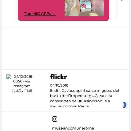
MiC
The MiC APPs
net
04/10/2018
E' di #Cavaceppi il calco in gesso del
busto dell’imperatore #Caracalla
conservato nel #CasinoNobile a
#VillaTorlonia. Per la
museiincomuneroma