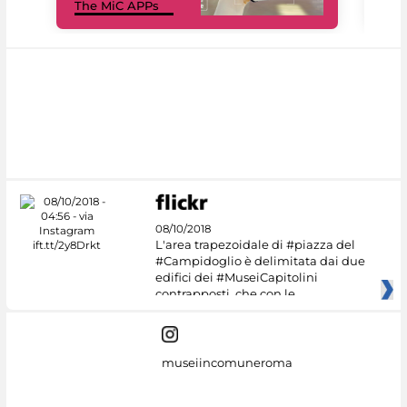
The MiC APPs
net
08/10/2018
L'area trapezoidale di #piazza del
#Campidoglio è delimitata dai due
edifici dei #MuseiCapitolini
contrapposti, che con le
museiincomuneroma