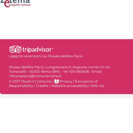
Leggi le recensioni su:
Museo dell'Ara Pacis
Museo dell'Ara Pacis, Lungotevere in Augusta corner to via
Tomacelli) - 00100 Roma (RM) - Tel.+39 060608 - Email:
info.arapacis@comune.roma.it
© 2017 Musei in Comune
/
Privacy
/
Exclusions of
Responsibility
/
Credits
/
Website accessibility
/
XML-rss