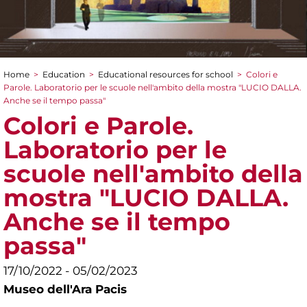
Home
>
Education
>
Educational resources for school
>
Colori e
You are here
Parole. Laboratorio per le scuole nell'ambito della mostra "LUCIO DALLA.
Anche se il tempo passa"
Colori e Parole.
Laboratorio per le
scuole nell'ambito della
mostra "LUCIO DALLA.
Anche se il tempo
passa"
17/10/2022 - 05/02/2023
Museo dell'Ara Pacis