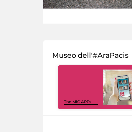
Museo dell'#AraPacis
The MiC APPs