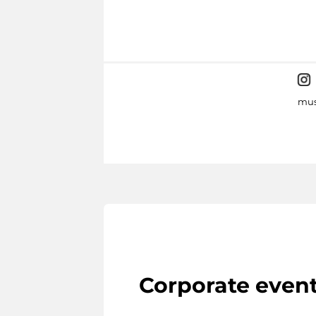
mus
Corporate even