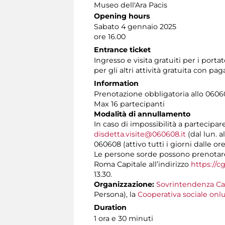
Museo dell'Ara Pacis
Opening hours
Sabato 4 gennaio 2025
ore 16.00
Entrance ticket
Ingresso e visita gratuiti per i por
per gli altri attività gratuita con 
Information
Prenotazione obbligatoria allo 060608
Max 16 partecipanti
Modalità di annullamento
In caso di impossibilità a partecipar
disdetta.visite@060608.it
(dal lun. a
060608 (attivo tutti i giorni dalle ore
Le persone sorde possono prenotare l
Roma Capitale all’indirizzo
https://c
13.30.
Organizzazione:
Sovrintendenza Ca
Persona), la
Cooperativa sociale onlu
Duration
1 ora e 30 minuti