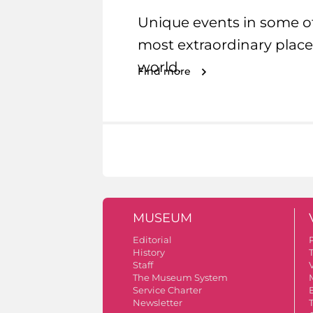
Unique events in some o
most extraordinary place
world.
Find more
MUSEUM
Editorial
History
Staff
V
The Museum System
Service Charter
Newsletter