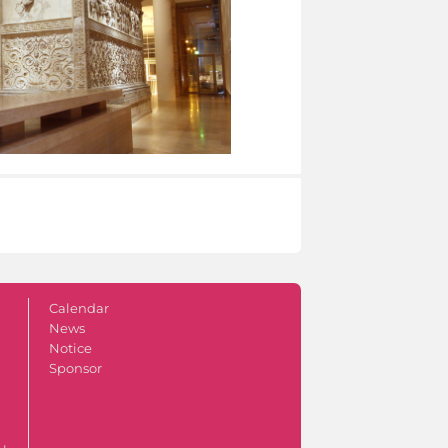
Calendar
News
Notice
Sponsor