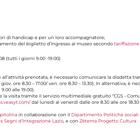
tatori di handicap e per un loro accompagnatore;
pagamento del biglietto d’ingresso al museo secondo
tariffazion
 (tutti i giorni 9.00 -19.00)
e all’attività prenotata, è necessario comunicare la disdetta tr
l giov. ore 8.30 – 17.00/ ven. ore 8.30 – 13.30). In alternativa, è
 9.00 alle 19.00).
a visita tramite il servizio multimediale gratuito "CGS - Com
gs.veasyt.com/
dal lunedì al venerdì dalle ore 8.30 alle ore 18.30 
pitolina
in collaborazione con il
Dipartimento Politiche sociali
s Segni d’Integrazione Lazio
,
e con
Zètema Progetto Cultura