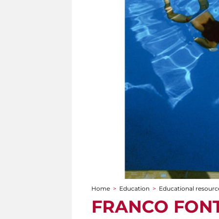
Home
>
Education
>
Educational resource
You are here
FRANCO FONTAN