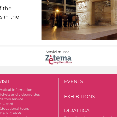
f the
s in the
Servizi museali
VISIT
EVENTS
Pratical information
Tickets and videoguides
EXHIBITIONS
isitors service
MIC card
Educational tours
DIDATTICA
The MiC APPs