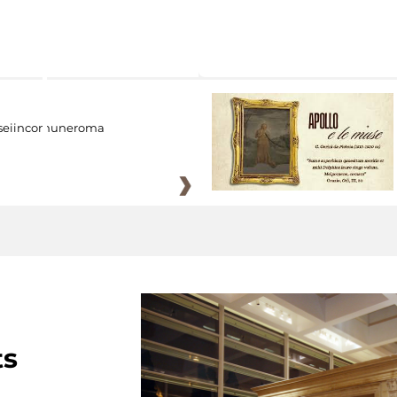
eiincomuneroma
ts