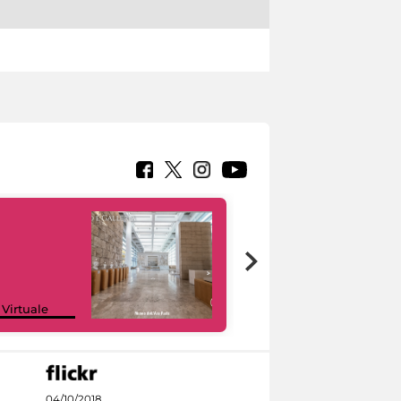
Google Arts &
 Virtuale
Culture
04/10/2018