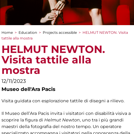
Home
>
Education
>
Projects accessible
>
HELMUT NEWTON. Visita
You are here
tattile alla mostra
HELMUT NEWTON.
Visita tattile alla
mostra
12/11/2023
Museo dell'Ara Pacis
Visita guidata con esplorazione tattile di disegni a rilievo.
Il Museo dell’Ara Pacis invita i visitatori con disabilità visiva a
scoprire la figura di
Helmut Newton
, uno tra i più grandi
maestri della fotografia del nostro tempo. Un operatore
specializzato accompagna i visitatori nella conoscenza della