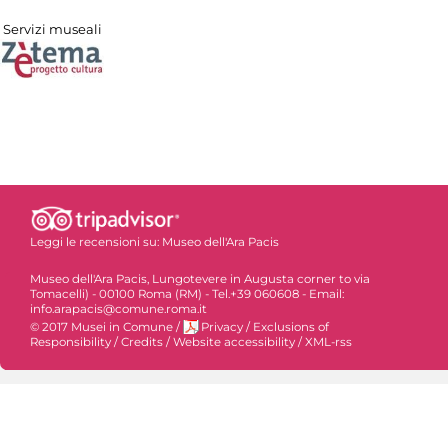
Servizi museali
Leggi le recensioni su:
Museo dell'Ara Pacis
Museo dell'Ara Pacis, Lungotevere in Augusta corner to via
Tomacelli) - 00100 Roma (RM) - Tel.+39 060608 - Email:
info.arapacis@comune.roma.it
© 2017 Musei in Comune
/
Privacy
/
Exclusions of
Responsibility
/
Credits
/
Website accessibility
/
XML-rss